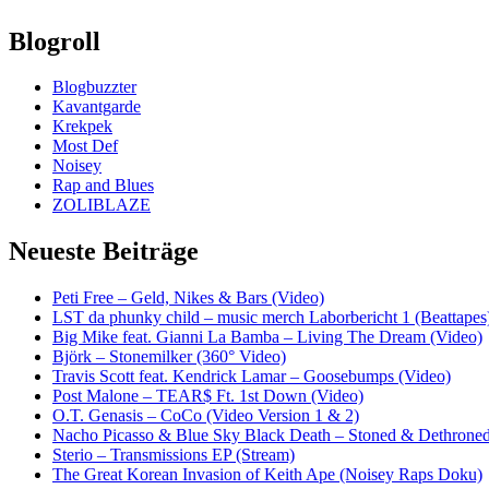
Blogroll
Blogbuzzter
Kavantgarde
Krekpek
Most Def
Noisey
Rap and Blues
ZOLIBLAZE
Neueste Beiträge
Peti Free – Geld, Nikes & Bars (Video)
LST da phunky child – music merch Laborbericht 1 (Beattapes
Big Mike feat. Gianni La Bamba – Living The Dream (Video)
Björk – Stonemilker (360° Video)
Travis Scott feat. Kendrick Lamar – Goosebumps (Video)
Post Malone – TEAR$ Ft. 1st Down (Video)
O.T. Genasis – CoCo (Video Version 1 & 2)
Nacho Picasso & Blue Sky Black Death – Stoned & Dethroned
Sterio – Transmissions EP (Stream)
The Great Korean Invasion of Keith Ape (Noisey Raps Doku)