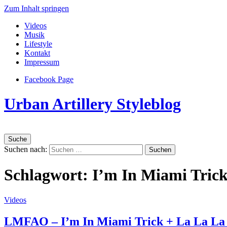
Zum Inhalt springen
Videos
Musik
Lifestyle
Kontakt
Impressum
Facebook Page
Urban Artillery Styleblog
Suche
Suchen nach:
Schlagwort:
I’m In Miami Tric
Videos
LMFAO – I’m In Miami Trick + La La La +