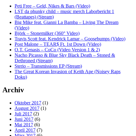
Peti Free – Geld, Nikes & Bars (Video)
LST da phunky child – music merch Laborbericht 1
(Beattapes) (Stream)
Big Mike feat. Gianni La Bamba – Living The Dream
(Video)
Björk – Stonemilker (360° Video)
Travis Scott feat. Kendrick Lamar – Goosebumps (Video)
Post Malone – TEAR$ Ft. 1st Down (Video)
O.T. Genasis – CoCo (Video Version 1 & 2)
Nacho Picasso & Blue Sky Black Death – Stoned &
Dethroned (Stream)
Sterio – Transmissions EP (Stream)
The Great Korean Invasion of Keith Ape (Noisey Raps
Doku)
Archiv
Oktober 2017
(1)
August 2017
(1)
Juli 2017
(2)
Juni 2017
(6)
Mai 2017
(6)
April 2017
(7)
März 2017
(6)