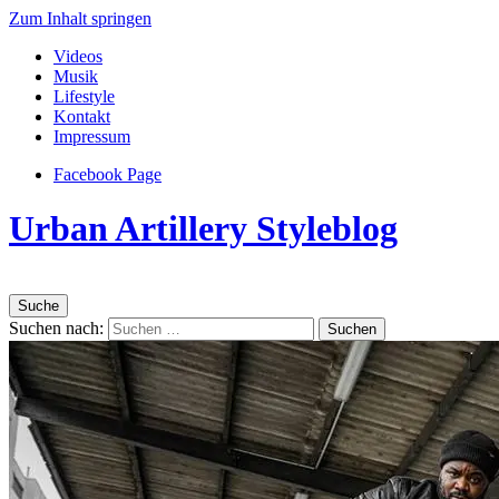
Zum Inhalt springen
Videos
Musik
Lifestyle
Kontakt
Impressum
Facebook Page
Urban Artillery Styleblog
Suche
Suchen nach: