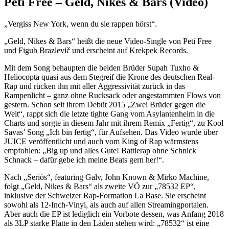
Peti Free – Geld, Nikes & Bars (Video)
„Vergiss New York, wenn du sie rappen hörst“.
„Geld, Nikes & Bars“ heißt die neue Video-Single von Peti Free
und Figub Brazlevič und erscheint auf Krekpek Records.
Mit dem Song behaupten die beiden Brüder Supah Tuxho &
Heliocopta quasi aus dem Stegreif die Krone des deutschen Real-
Rap und rücken ihn mit aller Aggressivität zurück in das
Rampenlicht – ganz ohne Rucksack oder angestammten Flows von
gestern. Schon seit ihrem Debüt 2015 „Zwei Brüder gegen die
Welt“, rappt sich die letzte tighte Gang vom Asylantenheim in die
Charts und sorgte in diesem Jahr mit ihrem Remix „Fertig“, zu Kool
Savas’ Song „Ich bin fertig“, für Aufsehen. Das Video wurde über
JUICE veröffentlicht und auch vom King of Rap wärmstens
empfohlen: „Big up und alles Gute! Battlerap ohne Schnick
Schnack – dafür gebe ich meine Beats gern her!“.
Nach „Seriös“, featuring Galv, John Known & Mirko Machine,
folgt „Geld, Nikes & Bars“ als zweite VÖ zur „78532 EP“,
inklusive der Schweizer Rap-Formation La Base. Sie erscheint
sowohl als 12-Inch-Vinyl, als auch auf allen Streamingportalen.
Aber auch die EP ist lediglich ein Vorbote dessen, was Anfang 2018
als 3LP starke Platte in den Läden stehen wird: „78532“ ist eine