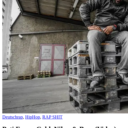
Deutschrap
,
HipHop
,
RAP SHIT