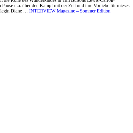
 die Rolle des Wunderkindes in Tim Burtons Lewis-Carroll-
ause u.a. über den Kampf mit der Zeit und ihre Vorliebe für mieses
in Diane …
INTERVIEW Magazine – Sommer Edition