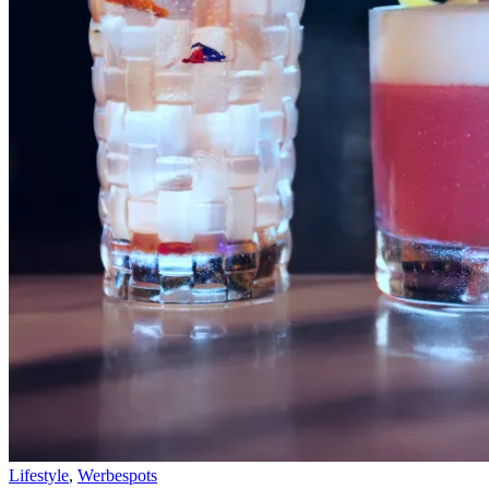
Lifestyle
,
Werbespots