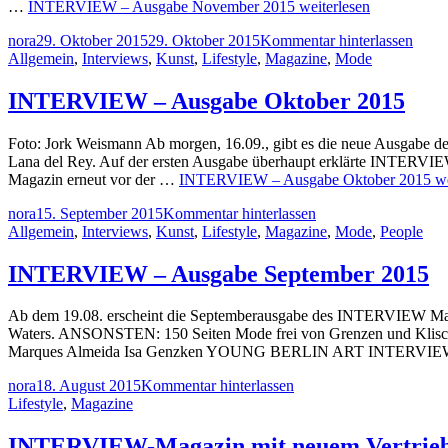
…
INTERVIEW – Ausgabe November 2015
weiterlesen
nora
29. Oktober 2015
29. Oktober 2015
Kommentar hinterlassen
Allgemein
,
Interviews
,
Kunst
,
Lifestyle
,
Magazine
,
Mode
INTERVIEW – Ausgabe Oktober 2015
Foto: Jork Weismann Ab morgen, 16.09., gibt es die neue Ausgabe
Lana del Rey. Auf der ersten Ausgabe überhaupt erklärte INTERVIE
Magazin erneut vor der …
INTERVIEW – Ausgabe Oktober 2015
we
nora
15. September 2015
Kommentar hinterlassen
Allgemein
,
Interviews
,
Kunst
,
Lifestyle
,
Magazine
,
Mode
,
People
INTERVIEW – Ausgabe September 2015
Ab dem 19.08. erscheint die Septemberausgabe des INTERVIEW Magazi
Waters. ANSONSTEN: 150 Seiten Mode frei von Grenzen und Klis
Marques Almeida Isa Genzken YOUNG BERLIN ART INTERVIEW 
nora
18. August 2015
Kommentar hinterlassen
Lifestyle
,
Magazine
INTERVIEW-Magazin mit neuem Vertrieb