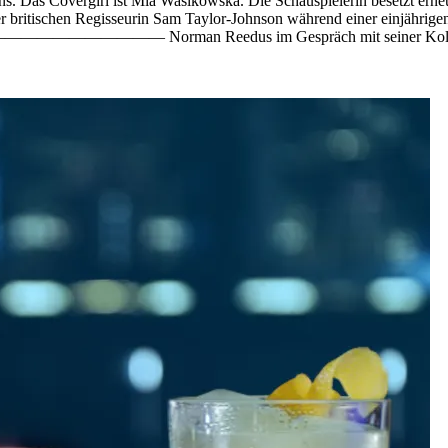
Das Covergirl ist Mia Wasikowska. Die Schauspielerin besetzt erneut
ritischen Regisseurin Sam Taylor-Johnson während einer einjährigen P
 Norman Reedus im Gespräch mit seiner Kolleg