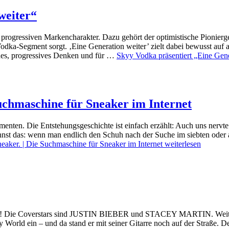
weiter“
progressiven Markencharakter. Dazu gehört der optimistische Pionierge
ka-Segment sorgt. ‚Eine Generation weiter’ zielt dabei bewusst auf a
ches, progressives Denken und für …
Skyy Vodka präsentiert „Eine Gene
 Suchmaschine für Sneaker im Internet
enten. Die Entstehungsgeschichte ist einfach erzählt: Auch uns nerv
st das: wenn man endlich den Schuh nach der Suche im siebten oder a
sneaker. | Die Suchmaschine für Sneaker im Internet
weiterlesen
! Die Coverstars sind JUSTIN BIEBER und STACEY MARTIN. Weitere 
rld ein – und da stand er mit seiner Gitarre noch auf der Straße. De