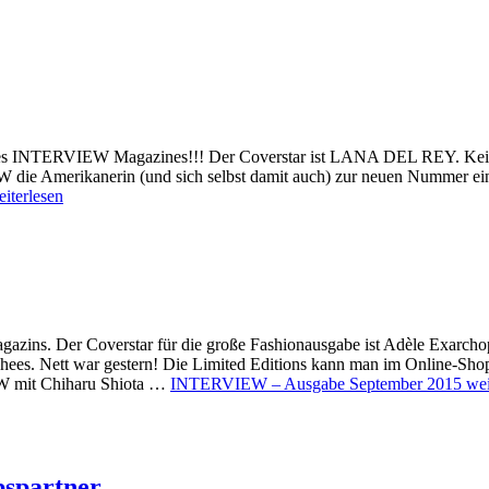
 des INTERVIEW Magazines!!! Der Coverstar ist LANA DEL REY. Keine
W die Amerikanerin (und sich selbst damit auch) zur neuen Nummer e
iterlesen
ns. Der Coverstar für die große Fashionausgabe ist Adèle Exarchopo
chees. Nett war gestern! Die Limited Editions kann man im Onli
mit Chiharu Shiota …
INTERVIEW – Ausgabe September 2015
wei
spartner