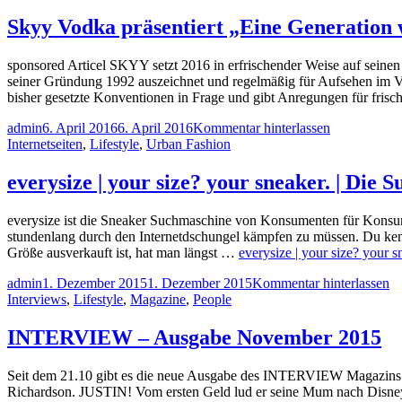
Skyy Vodka präsentiert „Eine Generation 
sponsored Articel SKYY setzt 2016 in erfrischender Weise auf seinen 
seiner Gründung 1992 auszeichnet und regelmäßig für Aufsehen im Vod
bisher gesetzte Konventionen in Frage und gibt Anregungen für fris
admin
6. April 2016
6. April 2016
Kommentar hinterlassen
Internetseiten
,
Lifestyle
,
Urban Fashion
everysize | your size? your sneaker. | Die
everysize ist die Sneaker Suchmaschine von Konsumenten für Konsum
stundenlang durch den Internetdschungel kämpfen zu müssen. Du kenn
Größe ausverkauft ist, hat man längst …
everysize | your size? your 
admin
1. Dezember 2015
1. Dezember 2015
Kommentar hinterlassen
Interviews
,
Lifestyle
,
Magazine
,
People
INTERVIEW – Ausgabe November 2015
Seit dem 21.10 gibt es die neue Ausgabe des INTERVIEW Magazins
Richardson. JUSTIN! Vom ersten Geld lud er seine Mum nach Disney Wo