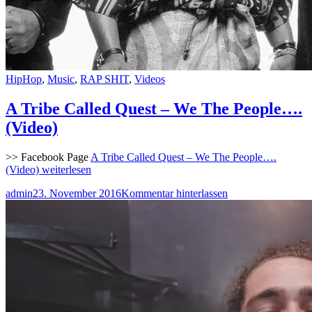
HipHop
,
Music
,
RAP SHIT
,
Videos
A Tribe Called Quest – We The People….
(Video)
>> Facebook Page
A Tribe Called Quest – We The People….
(Video)
weiterlesen
admin
23. November 2016
Kommentar hinterlassen