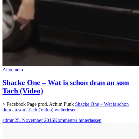
Allgemein
Shacke One – Wat is schon dran an som
Tach (Video)
> Facebook Page prod. Achim Funk
Shacke One – Wat is schon
dran an som Tach (Video)
weiterlesen
admin
25. November 2016
Kommentar hinterlassen