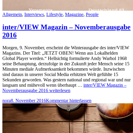
Allgemein
,
Interviews
,
Lifestyle
,
Magazine
,
People
inter/VIEW Magazin – Novemberausgabe
2016
Morgen, 9. November, erscheint die Winterausgabe des inter/VIEW
Magazins. Der Titel: „JETZT OBEN! Wenn aus Lokalhelden
Global Player werden.“ Hellsichtig formulierte Andy Warhol 1968
seine Behauptung, derzufolge in der Zukunft jeder Mensch seine 15
Minuten mediale Aufmerksamkeit bekommen würde. Inzwischen
sind daraus in unserer Social Media erhitzten Welt gefühlte 15
Sekunden geworden. Was gestern national und regional war und nur
langsam und mühevoll wenn überhaupt …
inter/VIEW Magazin –
Novemberausgabe 2016
weiterlesen
nora
8. November 2016
Kommentar hinterlassen