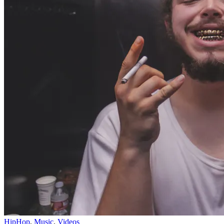
HipHop
,
Music
,
Videos