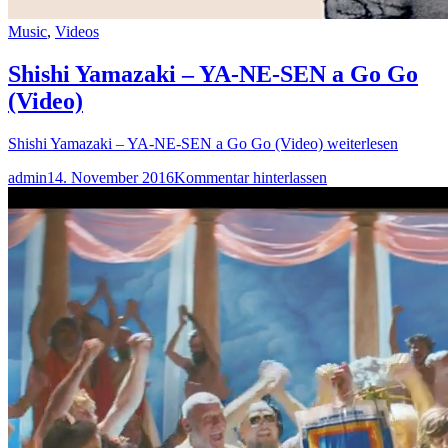
Music
,
Videos
Shishi Yamazaki – YA-NE-SEN a Go Go
(Video)
Shishi Yamazaki – YA-NE-SEN a Go Go (Video)
weiterlesen
admin
14. November 2016
Kommentar hinterlassen