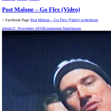
Post Malone – Go Flex (Video)
> Facebook Page
Post Malone – Go Flex (Video)
weiterlesen
admin
21. November 2016
Kommentar hinterlassen