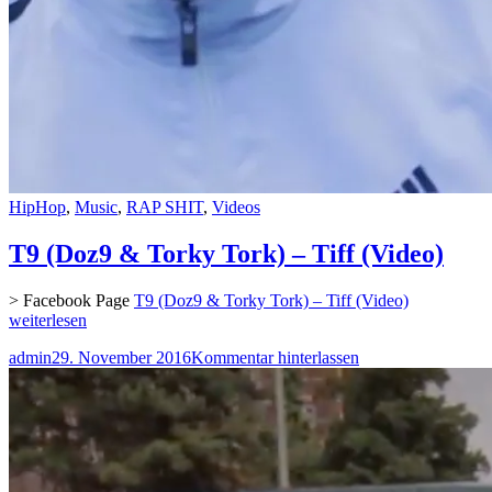
HipHop
,
Music
,
RAP SHIT
,
Videos
T9 (Doz9 & Torky Tork) – Tiff (Video)
> Facebook Page
T9 (Doz9 & Torky Tork) – Tiff (Video)
weiterlesen
admin
29. November 2016
Kommentar hinterlassen