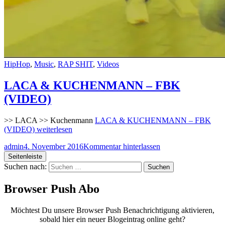
HipHop
,
Music
,
RAP SHIT
,
Videos
LACA & KUCHENMANN – FBK
(VIDEO)
>> LACA >> Kuchenmann
LACA & KUCHENMANN – FBK
(VIDEO)
weiterlesen
admin
4. November 2016
Kommentar hinterlassen
Seitenleiste
Suchen nach:
Browser Push Abo
Möchtest Du unsere Browser Push Benachrichtigung aktivieren,
sobald hier ein neuer Blogeintrag online geht?