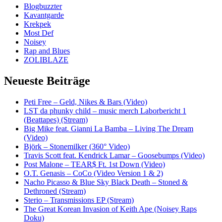
Blogbuzzter
Kavantgarde
Krekpek
Most Def
Noisey
Rap and Blues
ZOLIBLAZE
Neueste Beiträge
Peti Free – Geld, Nikes & Bars (Video)
LST da phunky child – music merch Laborbericht 1
(Beattapes) (Stream)
Big Mike feat. Gianni La Bamba – Living The Dream
(Video)
Björk – Stonemilker (360° Video)
Travis Scott feat. Kendrick Lamar – Goosebumps (Video)
Post Malone – TEAR$ Ft. 1st Down (Video)
O.T. Genasis – CoCo (Video Version 1 & 2)
Nacho Picasso & Blue Sky Black Death – Stoned &
Dethroned (Stream)
Sterio – Transmissions EP (Stream)
The Great Korean Invasion of Keith Ape (Noisey Raps
Doku)