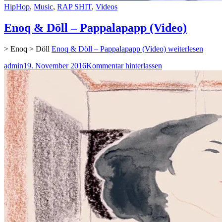
HipHop
,
Music
,
RAP SHIT
,
Videos
Enoq & Döll – Pappalapapp (Video)
> Enoq > Döll
Enoq & Döll – Pappalapapp (Video)
weiterlesen
admin
19. November 2016
Kommentar hinterlassen