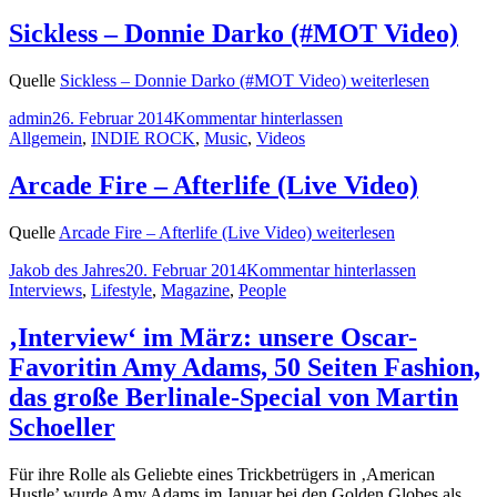
Sickless – Donnie Darko (#MOT Video)
Quelle
Sickless – Donnie Darko (#MOT Video)
weiterlesen
admin
26. Februar 2014
Kommentar hinterlassen
Allgemein
,
INDIE ROCK
,
Music
,
Videos
Arcade Fire – Afterlife (Live Video)
Quelle
Arcade Fire – Afterlife (Live Video)
weiterlesen
Jakob des Jahres
20. Februar 2014
Kommentar hinterlassen
Interviews
,
Lifestyle
,
Magazine
,
People
‚Interview‘ im März: unsere Oscar-
Favoritin Amy Adams, 50 Seiten Fashion,
das große Berlinale-Special von Martin
Schoeller
Für ihre Rolle als Geliebte eines Trickbetrügers in ‚American
Hustle’ wurde Amy Adams im Januar bei den Golden Globes als