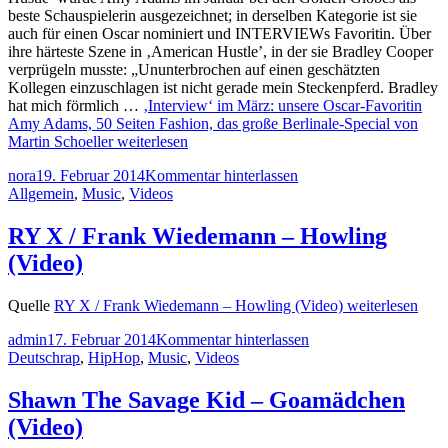
beste Schauspielerin ausgezeichnet; in derselben Kategorie ist sie
auch für einen Oscar nominiert und INTERVIEWs Favoritin. Über
ihre härteste Szene in ‚American Hustle’, in der sie Bradley Cooper
verprügeln musste: „Ununterbrochen auf einen geschätzten
Kollegen einzuschlagen ist nicht gerade mein Steckenpferd. Bradley
hat mich förmlich …
‚Interview‘ im März: unsere Oscar-Favoritin
Amy Adams, 50 Seiten Fashion, das große Berlinale-Special von
Martin Schoeller
weiterlesen
nora
19. Februar 2014
Kommentar hinterlassen
Allgemein
,
Music
,
Videos
RY X / Frank Wiedemann – Howling
(Video)
Quelle
RY X / Frank Wiedemann – Howling (Video)
weiterlesen
admin
17. Februar 2014
Kommentar hinterlassen
Deutschrap
,
HipHop
,
Music
,
Videos
Shawn The Savage Kid – Goamädchen
(Video)