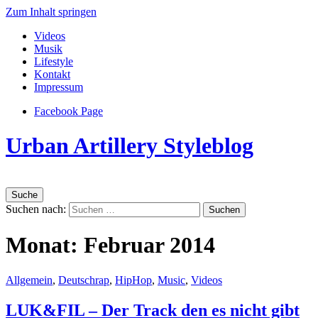
Zum Inhalt springen
Videos
Musik
Lifestyle
Kontakt
Impressum
Facebook Page
Urban Artillery Styleblog
Suche
Suchen nach:
Monat:
Februar 2014
Allgemein
,
Deutschrap
,
HipHop
,
Music
,
Videos
LUK&FIL – Der Track den es nicht gibt