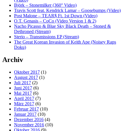
Björk – Stonemilker (360° Video)
Travis Scott feat. Kendrick Lamar – Goosebumps (Video)
Post Malone – TEAR$ Ft. 1st Down (Video)
O.T. Genasis – CoCo (Video Version 1 & 2)
Nacho Picasso & Blue Sky Black Death – Stoned &
Dethroned (Stream)
Sterio – Transmissions EP (Stream)
The Great Korean Invasion of Keith Ape (Noisey Raps
Doku)
Archiv
Oktober 2017
(1)
August 2017
(1)
Juli 2017
(2)
Juni 2017
(6)
Mai 2017
(6)
April 2017
(7)
März 2017
(6)
Februar 2017
(10)
Januar 2017
(10)
Dezember 2016
(4)
November 2016
(10)
Oktober 2016
(9)