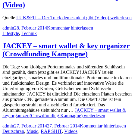
(Video)
Quelle
LUK&FIL – Der Track den es nicht gibt (Video)
weiterlesen
admin
28. Februar 2014
Kommentar hinterlassen
Lifestyle
,
Technik
JACKEY – smart wallet & key organizer
(Crowdfunding Kampagne)
Die Tage von klobigen Portemonnaies und störenden Schlüsseln
sind gezählt, denn jetzt gibt es JACKEY! JACKEY ist ein
einzigartiges, smartes und multifunktionales Portemonnaie im klaren
und funktionalen Design. Es verbindet auf innovative Weise die
Unterbringung von Karten, Geldscheinen und Schlüsseln
miteinander. JACKEY ist ultraleicht! Die einzelnen Platten bestehen
aus präzise CNCgefrästem Aluminium. Die Oberfläche ist fein
glasperlengestrahlt und anschließend farbeloxiert. Das
Aluminiumgehäuse sieht nicht nur …
JACKEY – smart wallet &
key organizer (Crowdfunding Kampagne)
weiterlesen
admin
27. Februar 2014
27. Februar 2014
Kommentar hinterlassen
Deutschrap
,
Music
,
RAP SHIT
,
Videos