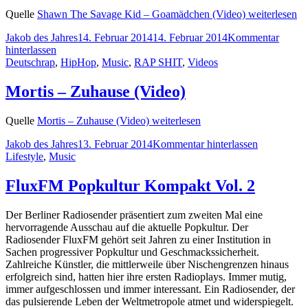
Quelle
Shawn The Savage Kid – Goamädchen (Video)
weiterlesen
Jakob des Jahres
14. Februar 2014
14. Februar 2014
Kommentar
hinterlassen
Deutschrap
,
HipHop
,
Music
,
RAP SHIT
,
Videos
Mortis – Zuhause (Video)
Quelle
Mortis – Zuhause (Video)
weiterlesen
Jakob des Jahres
13. Februar 2014
Kommentar hinterlassen
Lifestyle
,
Music
FluxFM Popkultur Kompakt Vol. 2
Der Berliner Radiosender präsentiert zum zweiten Mal eine
hervorragende Ausschau auf die aktuelle Popkultur. Der
Radiosender FluxFM gehört seit Jahren zu einer Institution in
Sachen progressiver Popkultur und Geschmackssicherheit.
Zahlreiche Künstler, die mittlerweile über Nischengrenzen hinaus
erfolgreich sind, hatten hier ihre ersten Radioplays. Immer mutig,
immer aufgeschlossen und immer interessant. Ein Radiosender, der
das pulsierende Leben der Weltmetropole atmet und widerspiegelt.