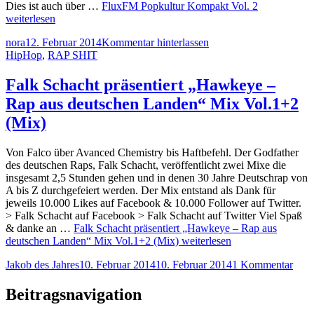
Dies ist auch über …
FluxFM Popkultur Kompakt Vol. 2
weiterlesen
nora
12. Februar 2014
Kommentar hinterlassen
HipHop
,
RAP SHIT
Falk Schacht präsentiert „Hawkeye –
Rap aus deutschen Landen“ Mix Vol.1+2
(Mix)
Von Falco über Avanced Chemistry bis Haftbefehl. Der Godfather
des deutschen Raps, Falk Schacht, veröffentlicht zwei Mixe die
insgesamt 2,5 Stunden gehen und in denen 30 Jahre Deutschrap von
A bis Z durchgefeiert werden. Der Mix entstand als Dank für
jeweils 10.000 Likes auf Facebook & 10.000 Follower auf Twitter.
> Falk Schacht auf Facebook > Falk Schacht auf Twitter Viel Spaß
& danke an …
Falk Schacht präsentiert „Hawkeye – Rap aus
deutschen Landen“ Mix Vol.1+2 (Mix)
weiterlesen
Jakob des Jahres
10. Februar 2014
10. Februar 2014
1 Kommentar
Beitragsnavigation