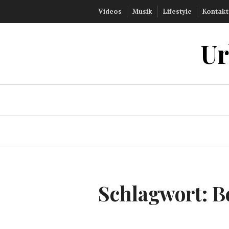
Zum
Videos
Musik
Lifestyle
Kontakt
Inhalt
springen
Ur
Schlagwort:
B