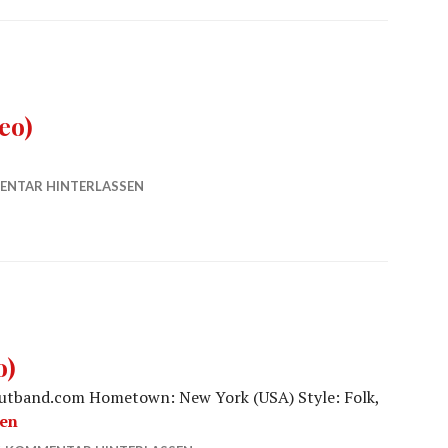
eo)
NTAR HINTERLASSEN
o)
utband.com Hometown: New York (USA) Style: Folk,
Nantes (Video)
sen