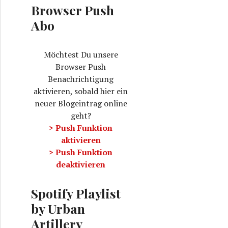
e
Browser Push
n
Abo
n
a
c
Möchtest Du unsere
h
Browser Push
:
Benachrichtigung
aktivieren, sobald hier ein
neuer Blogeintrag online
geht?
> Push Funktion
aktivieren
> Push Funktion
deaktivieren
Spotify Playlist
by Urban
Artillery