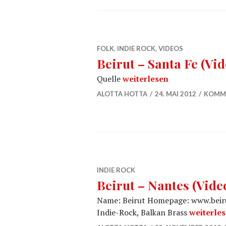
FOLK
,
INDIE ROCK
,
VIDEOS
Beirut – Santa Fe (Vid
Quelle
Beirut – Santa Fe (Video)
weiterlesen
ALOTTA HOTTA
24. MAI 2012
KOMME
INDIE ROCK
Beirut – Nantes (Vide
Name: Beirut Homepage: www.beir
Indie-Rock, Balkan Brass
Beirut – 
weiterle