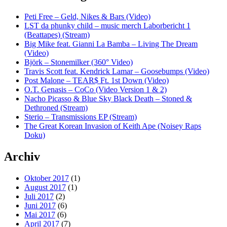
Peti Free – Geld, Nikes & Bars (Video)
LST da phunky child – music merch Laborbericht 1
(Beattapes) (Stream)
Big Mike feat. Gianni La Bamba – Living The Dream
(Video)
Björk – Stonemilker (360° Video)
Travis Scott feat. Kendrick Lamar – Goosebumps (Video)
Post Malone – TEAR$ Ft. 1st Down (Video)
O.T. Genasis – CoCo (Video Version 1 & 2)
Nacho Picasso & Blue Sky Black Death – Stoned &
Dethroned (Stream)
Sterio – Transmissions EP (Stream)
The Great Korean Invasion of Keith Ape (Noisey Raps
Doku)
Archiv
Oktober 2017
(1)
August 2017
(1)
Juli 2017
(2)
Juni 2017
(6)
Mai 2017
(6)
April 2017
(7)