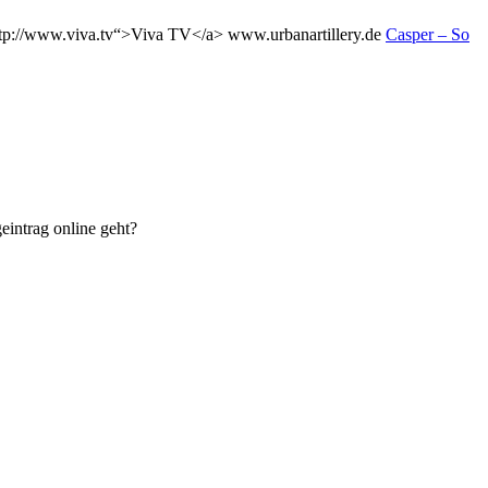
ttp://www.viva.tv“>Viva TV</a> www.urbanartillery.de
Casper – So
eintrag online geht?