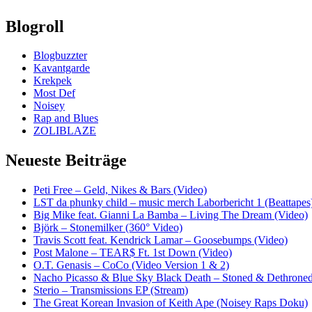
Blogroll
Blogbuzzter
Kavantgarde
Krekpek
Most Def
Noisey
Rap and Blues
ZOLIBLAZE
Neueste Beiträge
Peti Free – Geld, Nikes & Bars (Video)
LST da phunky child – music merch Laborbericht 1 (Beattapes
Big Mike feat. Gianni La Bamba – Living The Dream (Video)
Björk – Stonemilker (360° Video)
Travis Scott feat. Kendrick Lamar – Goosebumps (Video)
Post Malone – TEAR$ Ft. 1st Down (Video)
O.T. Genasis – CoCo (Video Version 1 & 2)
Nacho Picasso & Blue Sky Black Death – Stoned & Dethroned
Sterio – Transmissions EP (Stream)
The Great Korean Invasion of Keith Ape (Noisey Raps Doku)