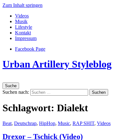
Zum Inhalt springen
Videos
Musik
Lifestyle
Kontakt
Impressum
Facebook Page
Urban Artillery Styleblog
Suche
Suchen nach:
Schlagwort:
Dialekt
Beat
,
Deutschrap
,
HipHop
,
Music
,
RAP SHIT
,
Videos
Drexor – Tschick (Video)