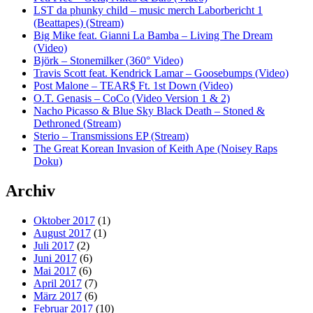
LST da phunky child – music merch Laborbericht 1
(Beattapes) (Stream)
Big Mike feat. Gianni La Bamba – Living The Dream
(Video)
Björk – Stonemilker (360° Video)
Travis Scott feat. Kendrick Lamar – Goosebumps (Video)
Post Malone – TEAR$ Ft. 1st Down (Video)
O.T. Genasis – CoCo (Video Version 1 & 2)
Nacho Picasso & Blue Sky Black Death – Stoned &
Dethroned (Stream)
Sterio – Transmissions EP (Stream)
The Great Korean Invasion of Keith Ape (Noisey Raps
Doku)
Archiv
Oktober 2017
(1)
August 2017
(1)
Juli 2017
(2)
Juni 2017
(6)
Mai 2017
(6)
April 2017
(7)
März 2017
(6)
Februar 2017
(10)