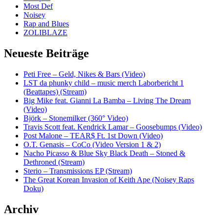
Most Def
Noisey
Rap and Blues
ZOLIBLAZE
Neueste Beiträge
Peti Free – Geld, Nikes & Bars (Video)
LST da phunky child – music merch Laborbericht 1
(Beattapes) (Stream)
Big Mike feat. Gianni La Bamba – Living The Dream
(Video)
Björk – Stonemilker (360° Video)
Travis Scott feat. Kendrick Lamar – Goosebumps (Video)
Post Malone – TEAR$ Ft. 1st Down (Video)
O.T. Genasis – CoCo (Video Version 1 & 2)
Nacho Picasso & Blue Sky Black Death – Stoned &
Dethroned (Stream)
Sterio – Transmissions EP (Stream)
The Great Korean Invasion of Keith Ape (Noisey Raps
Doku)
Archiv