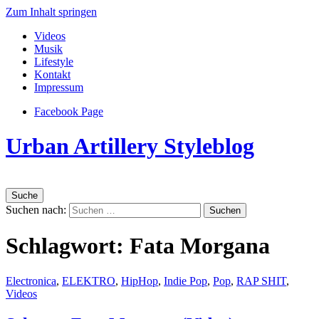
Zum Inhalt springen
Videos
Musik
Lifestyle
Kontakt
Impressum
Facebook Page
Urban Artillery Styleblog
Suche
Suchen nach:
Schlagwort:
Fata Morgana
Electronica
,
ELEKTRO
,
HipHop
,
Indie Pop
,
Pop
,
RAP SHIT
,
Videos