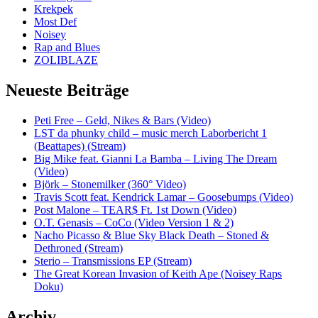
Krekpek
Most Def
Noisey
Rap and Blues
ZOLIBLAZE
Neueste Beiträge
Peti Free – Geld, Nikes & Bars (Video)
LST da phunky child – music merch Laborbericht 1
(Beattapes) (Stream)
Big Mike feat. Gianni La Bamba – Living The Dream
(Video)
Björk – Stonemilker (360° Video)
Travis Scott feat. Kendrick Lamar – Goosebumps (Video)
Post Malone – TEAR$ Ft. 1st Down (Video)
O.T. Genasis – CoCo (Video Version 1 & 2)
Nacho Picasso & Blue Sky Black Death – Stoned &
Dethroned (Stream)
Sterio – Transmissions EP (Stream)
The Great Korean Invasion of Keith Ape (Noisey Raps
Doku)
Archiv