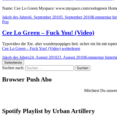
Name: Cee Lo Green Myspace: www.myspace.com/ceelogreen Hometow
Jakob des Jahres
6. September 2010
5. September 2010
Kommentar hin
Pop
Cee Lo Green – Fuck You! (Video)
Typovideo die Xte. aber wunderpoppiges lied. sicher ein hit mit t
Cee Lo Green – Fuck You! (Video)
weiterlesen
Jakob des Jahres
24. August 2010
23. August 2010
Kommentar hinterl
Seitenleiste
Suchen nach:
Browser Push Abo
Möchtest Du unsere 
Spotify Playlist by Urban Artillery