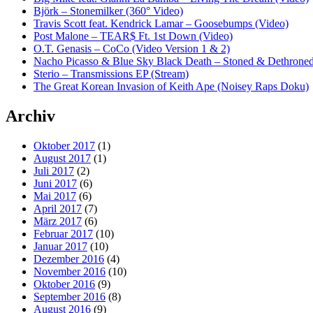
Björk – Stonemilker (360° Video)
Travis Scott feat. Kendrick Lamar – Goosebumps (Video)
Post Malone – TEAR$ Ft. 1st Down (Video)
O.T. Genasis – CoCo (Video Version 1 & 2)
Nacho Picasso & Blue Sky Black Death – Stoned & Dethroned
Sterio – Transmissions EP (Stream)
The Great Korean Invasion of Keith Ape (Noisey Raps Doku)
Archiv
Oktober 2017
(1)
August 2017
(1)
Juli 2017
(2)
Juni 2017
(6)
Mai 2017
(6)
April 2017
(7)
März 2017
(6)
Februar 2017
(10)
Januar 2017
(10)
Dezember 2016
(4)
November 2016
(10)
Oktober 2016
(9)
September 2016
(8)
August 2016
(9)