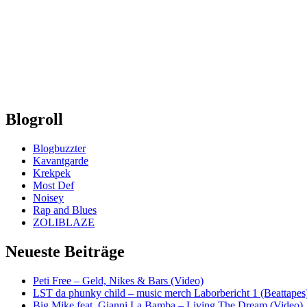
Blogroll
Blogbuzzter
Kavantgarde
Krekpek
Most Def
Noisey
Rap and Blues
ZOLIBLAZE
Neueste Beiträge
Peti Free – Geld, Nikes & Bars (Video)
LST da phunky child – music merch Laborbericht 1 (Beattapes
Big Mike feat. Gianni La Bamba – Living The Dream (Video)