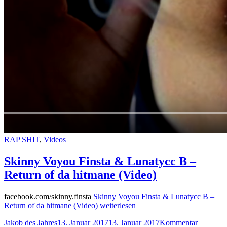
RAP SHIT
,
Videos
Skinny Voyou Finsta & Lunatycc B –
Return of da hitmane (Video)
facebook.com/skinny.finsta
Skinny Voyou Finsta & Lunatycc B –
Return of da hitmane (Video)
weiterlesen
Jakob des Jahres
13. Januar 2017
13. Januar 2017
Kommentar