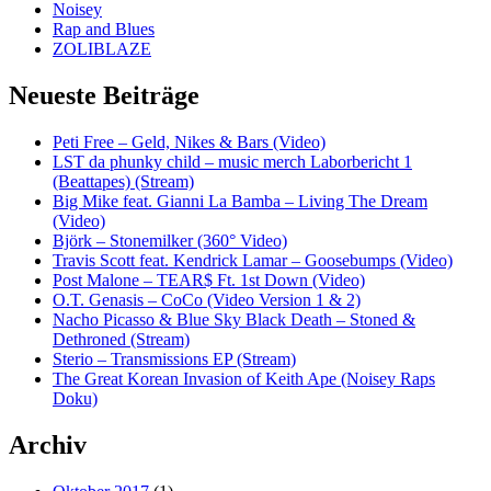
Noisey
Rap and Blues
ZOLIBLAZE
Neueste Beiträge
Peti Free – Geld, Nikes & Bars (Video)
LST da phunky child – music merch Laborbericht 1
(Beattapes) (Stream)
Big Mike feat. Gianni La Bamba – Living The Dream
(Video)
Björk – Stonemilker (360° Video)
Travis Scott feat. Kendrick Lamar – Goosebumps (Video)
Post Malone – TEAR$ Ft. 1st Down (Video)
O.T. Genasis – CoCo (Video Version 1 & 2)
Nacho Picasso & Blue Sky Black Death – Stoned &
Dethroned (Stream)
Sterio – Transmissions EP (Stream)
The Great Korean Invasion of Keith Ape (Noisey Raps
Doku)
Archiv