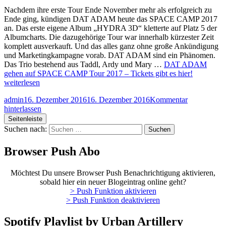
Nachdem ihre erste Tour Ende November mehr als erfolgreich zu
Ende ging, kündigen DAT ADAM heute das SPACE CAMP 2017
an. Das erste eigene Album „HYDRA 3D“ kletterte auf Platz 5 der
Albumcharts. Die dazugehörige Tour war innerhalb kürzester Zeit
komplett ausverkauft. Und das alles ganz ohne große Ankündigung
und Marketingkampagne vorab. DAT ADAM sind ein Phänomen.
Das Trio bestehend aus Taddl, Ardy und Mary …
DAT ADAM
gehen auf SPACE CAMP Tour 2017 – Tickets gibt es hier!
weiterlesen
admin
16. Dezember 2016
16. Dezember 2016
Kommentar
hinterlassen
Seitenleiste
Suchen nach:
Browser Push Abo
Möchtest Du unsere Browser Push Benachrichtigung aktivieren,
sobald hier ein neuer Blogeintrag online geht?
> Push Funktion aktivieren
> Push Funktion deaktivieren
Spotify Playlist by Urban Artillery