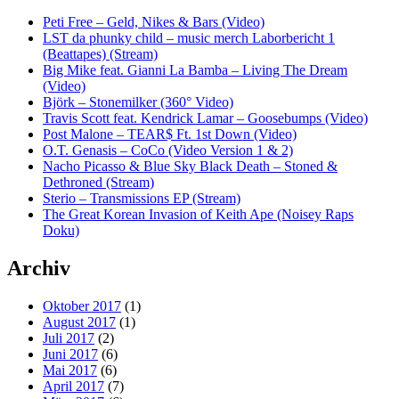
Peti Free – Geld, Nikes & Bars (Video)
LST da phunky child – music merch Laborbericht 1
(Beattapes) (Stream)
Big Mike feat. Gianni La Bamba – Living The Dream
(Video)
Björk – Stonemilker (360° Video)
Travis Scott feat. Kendrick Lamar – Goosebumps (Video)
Post Malone – TEAR$ Ft. 1st Down (Video)
O.T. Genasis – CoCo (Video Version 1 & 2)
Nacho Picasso & Blue Sky Black Death – Stoned &
Dethroned (Stream)
Sterio – Transmissions EP (Stream)
The Great Korean Invasion of Keith Ape (Noisey Raps
Doku)
Archiv
Oktober 2017
(1)
August 2017
(1)
Juli 2017
(2)
Juni 2017
(6)
Mai 2017
(6)
April 2017
(7)