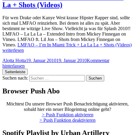
La + Shots (Videos)
Für wen Drake oder Kanye West krasse Hipster Rapper sind, sollte
sich mal LMFAO reinziehen. Bei denen ist alles zu spät. Aber
bestimmt ne witzige Live Show. Vielleicht ja was für Splash 2010!!
LMFAO – La La La – Extended Intro from Mickey Finnegan on
Vimeo. LMFAO ft. Lil Jon – Shots from Mickey Finnegan on
Vimeo.
LMFAO – I’m In Miami Trick + La La La + Shots (Videos)
weiterlesen
Alotta Hotta
19. Januar 2010
19. Januar 2010
Kommentar
hinterlassen
Seitenleiste
Suchen nach:
Browser Push Abo
Möchtest Du unsere Browser Push Benachrichtigung aktivieren,
sobald hier ein neuer Blogeintrag online geht?
> Push Funktion aktivieren
> Push Funktion deaktivieren
Spotify Playlist by Urban Artillery