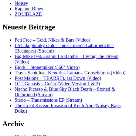
Noisey
Rap and Blues
ZOLIBLAZE
Neueste Beiträge
Peti Free – Geld, Nikes & Bars (Video)
LST da phunky child – music merch Laborbericht 1
(Beattapes) (Stream)
Big Mike feat. Gianni La Bamba – Living The Dream
(Video)
Björk – Stonemilker (360° Video)
Travis Scott feat. Kendrick Lamar – Goosebumps (Video)
Post Malone – TEAR$ Ft. 1st Down (Video)
O.T. Genasis – CoCo (Video Version 1 & 2)
Nacho Picasso & Blue Sky Black Death – Stoned &
Dethroned (Stream)
Sterio – Transmissions EP (Stream)
The Great Korean Invasion of Keith Ape (Noisey Raps
Doku)
Archiv