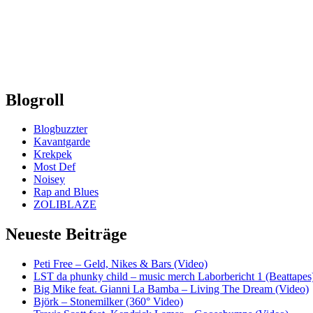
Blogroll
Blogbuzzter
Kavantgarde
Krekpek
Most Def
Noisey
Rap and Blues
ZOLIBLAZE
Neueste Beiträge
Peti Free – Geld, Nikes & Bars (Video)
LST da phunky child – music merch Laborbericht 1 (Beattapes
Big Mike feat. Gianni La Bamba – Living The Dream (Video)
Björk – Stonemilker (360° Video)