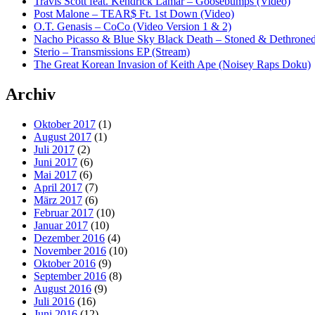
Travis Scott feat. Kendrick Lamar – Goosebumps (Video)
Post Malone – TEAR$ Ft. 1st Down (Video)
O.T. Genasis – CoCo (Video Version 1 & 2)
Nacho Picasso & Blue Sky Black Death – Stoned & Dethroned
Sterio – Transmissions EP (Stream)
The Great Korean Invasion of Keith Ape (Noisey Raps Doku)
Archiv
Oktober 2017
(1)
August 2017
(1)
Juli 2017
(2)
Juni 2017
(6)
Mai 2017
(6)
April 2017
(7)
März 2017
(6)
Februar 2017
(10)
Januar 2017
(10)
Dezember 2016
(4)
November 2016
(10)
Oktober 2016
(9)
September 2016
(8)
August 2016
(9)
Juli 2016
(16)
Juni 2016
(12)