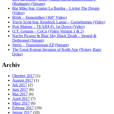
(Beattapes) (Stream)
Big Mike feat. Gianni La Bamba – Living The Dream
(Video)
Björk – Stonemilker (360° Video)
Travis Scott feat. Kendrick Lamar – Goosebumps (Video)
Post Malone – TEAR$ Ft. 1st Down (Video)
O.T. Genasis – CoCo (Video Version 1 & 2)
Nacho Picasso & Blue Sky Black Death – Stoned &
Dethroned (Stream)
Sterio – Transmissions EP (Stream)
The Great Korean Invasion of Keith Ape (Noisey Raps
Doku)
Archiv
Oktober 2017
(1)
August 2017
(1)
Juli 2017
(2)
Juni 2017
(6)
Mai 2017
(6)
April 2017
(7)
März 2017
(6)
Februar 2017
(10)
Januar 2017
(10)