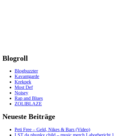
Blogroll
Blogbuzzter
Kavantgarde
Krekpek
Most Def
Noisey
Rap and Blues
ZOLIBLAZE
Neueste Beiträge
Peti Free – Geld, Nikes & Bars (Video)
LST da phunky child – music merch Laborbericht 1