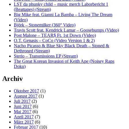
LST da phunky child – music merch Laborbericht 1
(Beattapes) (Stream)
Big Mike feat. Gianni La Bamba – Living The Dream
(Video)
Björk – Stonemilker (360° Video)
Travis Scott feat. Kendrick Lamar – Goosebumps (Video)
Post Malone – TEAR$ Ft. 1st Down (Video)
O.T. Genasis – CoCo (Video Version 1 & 2)
Nacho Picasso & Blue Sky Black Death – Stoned &
Dethroned (Stream)
Sterio – Transmissions EP (Stream)
The Great Korean Invasion of Keith Ape (Noisey Raps
Doku)
Archiv
Oktober 2017
(1)
August 2017
(1)
Juli 2017
(2)
Juni 2017
(6)
Mai 2017
(6)
April 2017
(7)
März 2017
(6)
Februar 2017
(10)