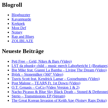
Blogroll
Blogbuzzter
Kavantgarde
Krekpek
Most Def
Noisey
Rap and Blues
ZOLIBLAZE
Neueste Beiträge
Peti Free – Geld, Nikes & Bars (Video)
LST da phunky child – music merch Laborbericht 1 (Beattapes
Big Mike feat. Gianni La Bamba – Living The Dream (Video)
Björk – Stonemilker (360° Video)
Travis Scott feat. Kendrick Lamar – Goosebumps (Video)
Post Malone – TEAR$ Ft. 1st Down (Video)
O.T. Genasis – CoCo (Video Version 1 & 2)
Nacho Picasso & Blue Sky Black Death – Stoned & Dethroned
Sterio – Transmissions EP (Stream)
The Great Korean Invasion of Keith Ape (Noisey Raps Doku)