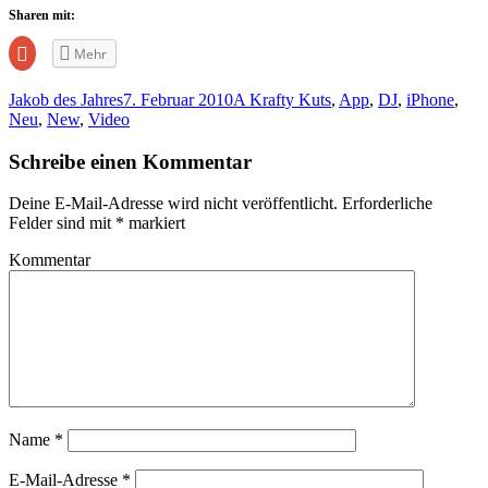
Sharen mit:
Zum
Mehr
Teilen
auf
Google+
Jakob des Jahres
7. Februar 2010
A Krafty Kuts
,
App
,
DJ
,
iPhone
,
anklicken
(Wird
Neu
,
New
,
Video
in
neuem
Fenster
Schreibe einen Kommentar
geöffnet)
Deine E-Mail-Adresse wird nicht veröffentlicht.
Erforderliche
Felder sind mit
*
markiert
Kommentar
Name
*
E-Mail-Adresse
*