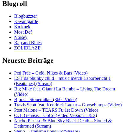
Blogroll
Blogbuzzter
Kavantgarde
Krekpek
Most Def
Noisey
Rap and Blues
ZOLIBLAZE
Neueste Beiträge
Peti Free – Geld, Nikes & Bars (Video)
LST da phunky child – music merch Laborbericht 1
(Beattapes) (Stream)
Big Mike feat. Gianni La Bamba – Living The Dream
(Video)
Björk – Stonemilker (360° Video)
Travis Scott feat. Kendrick Lamar – Goosebumps (Video)
Post Malone – TEAR$ Ft. 1st Down (Video)
O.T. Genasis – CoCo (Video Version 1 & 2)
Nacho Picasso & Blue Sky Black Death – Stoned &
Dethroned (Stream)
Sterio – Transmissions EP (Stream)