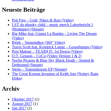
Neueste Beiträge
Peti Free – Geld, Nikes & Bars (Video)
LST da phunky child – music merch Laborbericht 1
(Beattapes) (Stream)
Big Mike feat. Gianni La Bamba – Living The Dream
(Video)
Björk – Stonemilker (360° Video)
Travis Scott feat. Kendrick Lamar – Goosebumps (Video)
Post Malone – TEAR$ Ft. 1st Down (Video)
O.T. Genasis – CoCo (Video Version 1 & 2)
Nacho Picasso & Blue Sky Black Death – Stoned &
Dethroned (Stream)
Sterio – Transmissions EP (Stream)
The Great Korean Invasion of Keith Ape (Noisey Raps
Doku)
Archiv
Oktober 2017
(1)
August 2017
(1)
Juli 2017
(2)