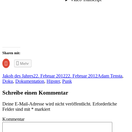
Sharen mit:
Zum
Mehr
Teilen
auf
Google+
Jakob des Jahres
22. Februar 2012
22. Februar 2012
Adam Tensta
,
anklicken
(Wird
Doku
,
Dokumentation
,
Hipster
,
Punk
in
neuem
Fenster
Schreibe einen Kommentar
geöffnet)
Deine E-Mail-Adresse wird nicht veröffentlicht.
Erforderliche
Felder sind mit
*
markiert
Kommentar