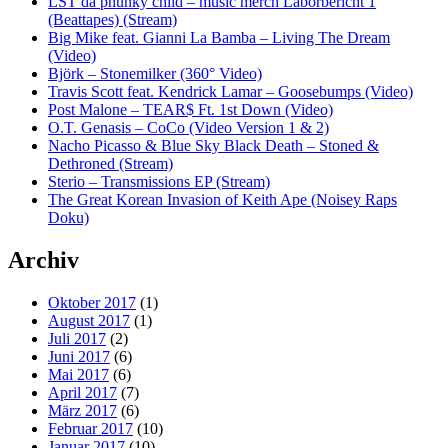
LST da phunky child – music merch Laborbericht 1
(Beattapes) (Stream)
Big Mike feat. Gianni La Bamba – Living The Dream
(Video)
Björk – Stonemilker (360° Video)
Travis Scott feat. Kendrick Lamar – Goosebumps (Video)
Post Malone – TEAR$ Ft. 1st Down (Video)
O.T. Genasis – CoCo (Video Version 1 & 2)
Nacho Picasso & Blue Sky Black Death – Stoned &
Dethroned (Stream)
Sterio – Transmissions EP (Stream)
The Great Korean Invasion of Keith Ape (Noisey Raps
Doku)
Archiv
Oktober 2017
(1)
August 2017
(1)
Juli 2017
(2)
Juni 2017
(6)
Mai 2017
(6)
April 2017
(7)
März 2017
(6)
Februar 2017
(10)
Januar 2017
(10)