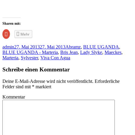
Sharen mit:
Zum
Mehr
Teilen
auf
Google+
admin
27. Mai 2013
27. Mai 2013
Abramz
,
BLUE UGANDA
,
anklicken
(Wird
BLUE UGANDA - Marteria
,
Bris Jean
,
Lady Slyke
,
Maeckes
,
in
Marteria
,
Sylvester
,
Viva Con Agua
neuem
Fenster
geöffnet)
Schreibe einen Kommentar
Deine E-Mail-Adresse wird nicht veröffentlicht.
Erforderliche
Felder sind mit
*
markiert
Kommentar