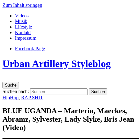
Zum Inhalt springen
Videos
Musik
Lifestyle
Kontakt
Impressum
Facebook Page
Urban Artillery Styleblog
Suche
Suchen nach:
HipHop
,
RAP SHIT
BLUE UGANDA – Marteria, Maeckes,
Abramz, Sylvester, Lady Slyke, Bris Jean
(Video)