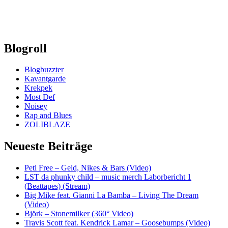
Blogroll
Blogbuzzter
Kavantgarde
Krekpek
Most Def
Noisey
Rap and Blues
ZOLIBLAZE
Neueste Beiträge
Peti Free – Geld, Nikes & Bars (Video)
LST da phunky child – music merch Laborbericht 1
(Beattapes) (Stream)
Big Mike feat. Gianni La Bamba – Living The Dream
(Video)
Björk – Stonemilker (360° Video)
Travis Scott feat. Kendrick Lamar – Goosebumps (Video)