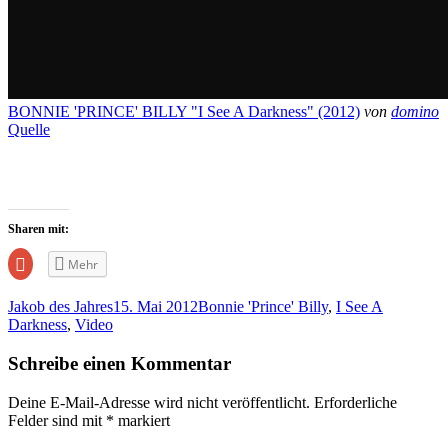
BONNIE 'PRINCE' BILLY "I See A Darkness" (2012)
von
domino
Quelle
Sharen mit:
Zum
Mehr
Teilen
auf
Google+
Jakob des Jahres
15. Mai 2012
Bonnie 'Prince' Billy
,
I See A
anklicken
(Wird
Darkness
,
Video
in
neuem
Fenster
Schreibe einen Kommentar
geöffnet)
Deine E-Mail-Adresse wird nicht veröffentlicht.
Erforderliche
Felder sind mit
*
markiert