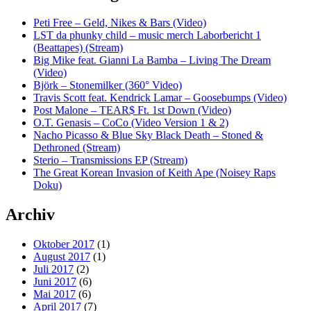
Peti Free – Geld, Nikes & Bars (Video)
LST da phunky child – music merch Laborbericht 1
(Beattapes) (Stream)
Big Mike feat. Gianni La Bamba – Living The Dream
(Video)
Björk – Stonemilker (360° Video)
Travis Scott feat. Kendrick Lamar – Goosebumps (Video)
Post Malone – TEAR$ Ft. 1st Down (Video)
O.T. Genasis – CoCo (Video Version 1 & 2)
Nacho Picasso & Blue Sky Black Death – Stoned &
Dethroned (Stream)
Sterio – Transmissions EP (Stream)
The Great Korean Invasion of Keith Ape (Noisey Raps
Doku)
Archiv
Oktober 2017
(1)
August 2017
(1)
Juli 2017
(2)
Juni 2017
(6)
Mai 2017
(6)
April 2017
(7)