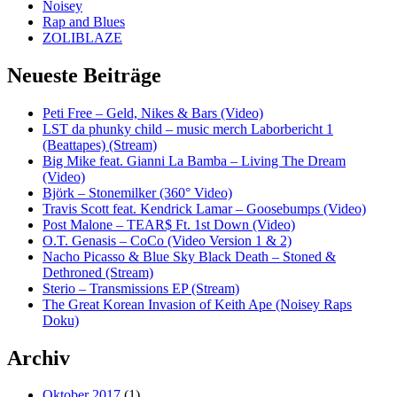
Noisey
Rap and Blues
ZOLIBLAZE
Neueste Beiträge
Peti Free – Geld, Nikes & Bars (Video)
LST da phunky child – music merch Laborbericht 1
(Beattapes) (Stream)
Big Mike feat. Gianni La Bamba – Living The Dream
(Video)
Björk – Stonemilker (360° Video)
Travis Scott feat. Kendrick Lamar – Goosebumps (Video)
Post Malone – TEAR$ Ft. 1st Down (Video)
O.T. Genasis – CoCo (Video Version 1 & 2)
Nacho Picasso & Blue Sky Black Death – Stoned &
Dethroned (Stream)
Sterio – Transmissions EP (Stream)
The Great Korean Invasion of Keith Ape (Noisey Raps
Doku)
Archiv
Oktober 2017
(1)