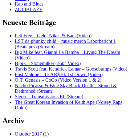
Rap and Blues
ZOLIBLAZE
Neueste Beiträge
Peti Free – Geld, Nikes & Bars (Video)
LST da phunky child – music merch Laborbericht 1
(Beattapes) (Stream)
Big Mike feat. Gianni La Bamba – Living The Dream
(Video)
Björk – Stonemilker (360° Video)
Travis Scott feat. Kendrick Lamar – Goosebumps (Video)
Post Malone – TEAR$ Ft. 1st Down (Video)
O.T. Genasis – CoCo (Video Version 1 & 2)
Nacho Picasso & Blue Sky Black Death – Stoned &
Dethroned (Stream)
Sterio – Transmissions EP (Stream)
The Great Korean Invasion of Keith Ape (Noisey Raps
Doku)
Archiv
Oktober 2017
(1)