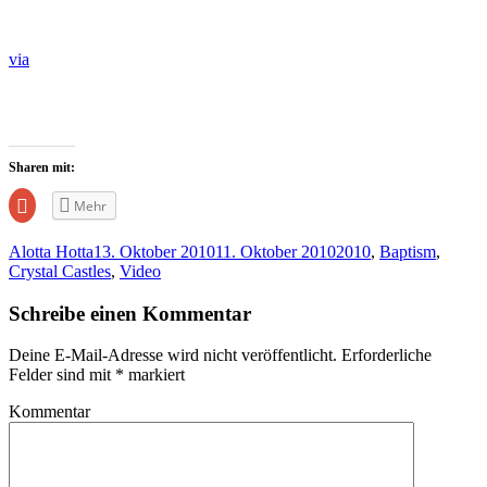
via
Sharen mit:
Zum
Mehr
Teilen
auf
Google+
Alotta Hotta
13. Oktober 2010
11. Oktober 2010
2010
,
Baptism
,
anklicken
(Wird
Crystal Castles
,
Video
in
neuem
Fenster
Schreibe einen Kommentar
geöffnet)
Deine E-Mail-Adresse wird nicht veröffentlicht.
Erforderliche
Felder sind mit
*
markiert
Kommentar