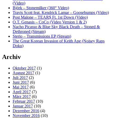
(Video)
Björk – Stonemilker (360° Video)
Travis Scott feat. Kendrick Lamar – Goosebumps (Video)
Post Malone – TEAR$ Ft. 1st Down (Video)
O.T. Genasis – CoCo (Video Version 1 & 2)
Nacho Picasso & Blue Sky Black Death – Stoned &
Dethroned (Stream)
Sterio – Transmissions EP (Stream)
The Great Korean Invasion of Keith Ape (Noisey Raps
Doku)
Archiv
Oktober 2017
(1)
August 2017
(1)
Juli 2017
(2)
Juni 2017
(6)
Mai 2017
(6)
April 2017
(7)
März 2017
(6)
Februar 2017
(10)
Januar 2017
(10)
Dezember 2016
(4)
November 2016
(10)