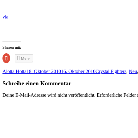
via
Sharen mit:
Zum
Mehr
Teilen
auf
Google+
Alotta Hotta
18. Oktober 2010
16. Oktober 2010
Crystal Fighters
,
Neu
anklicken
(Wird
in
Schreibe einen Kommentar
neuem
Fenster
geöffnet)
Deine E-Mail-Adresse wird nicht veröffentlicht.
Erforderliche Felder 