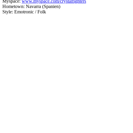
Myspace:
www.myspace.com/crystalfighters
Hometown: Navarra (Spanien)
Style: Emotronic / Folk