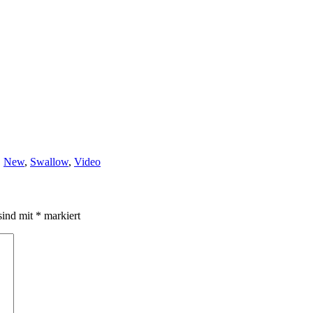
,
New
,
Swallow
,
Video
sind mit
*
markiert