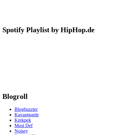
Spotify Playlist by HipHop.de
Blogroll
Blogbuzzter
Kavantgarde
Krekpek
Most Def
Noisey