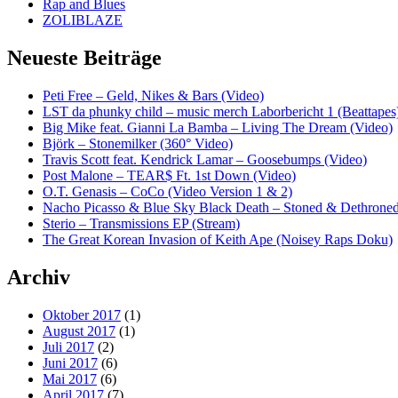
Rap and Blues
ZOLIBLAZE
Neueste Beiträge
Peti Free – Geld, Nikes & Bars (Video)
LST da phunky child – music merch Laborbericht 1 (Beattapes
Big Mike feat. Gianni La Bamba – Living The Dream (Video)
Björk – Stonemilker (360° Video)
Travis Scott feat. Kendrick Lamar – Goosebumps (Video)
Post Malone – TEAR$ Ft. 1st Down (Video)
O.T. Genasis – CoCo (Video Version 1 & 2)
Nacho Picasso & Blue Sky Black Death – Stoned & Dethroned
Sterio – Transmissions EP (Stream)
The Great Korean Invasion of Keith Ape (Noisey Raps Doku)
Archiv
Oktober 2017
(1)
August 2017
(1)
Juli 2017
(2)
Juni 2017
(6)
Mai 2017
(6)
April 2017
(7)