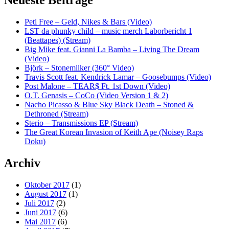
Neueste Beiträge
Peti Free – Geld, Nikes & Bars (Video)
LST da phunky child – music merch Laborbericht 1
(Beattapes) (Stream)
Big Mike feat. Gianni La Bamba – Living The Dream
(Video)
Björk – Stonemilker (360° Video)
Travis Scott feat. Kendrick Lamar – Goosebumps (Video)
Post Malone – TEAR$ Ft. 1st Down (Video)
O.T. Genasis – CoCo (Video Version 1 & 2)
Nacho Picasso & Blue Sky Black Death – Stoned &
Dethroned (Stream)
Sterio – Transmissions EP (Stream)
The Great Korean Invasion of Keith Ape (Noisey Raps
Doku)
Archiv
Oktober 2017
(1)
August 2017
(1)
Juli 2017
(2)
Juni 2017
(6)
Mai 2017
(6)