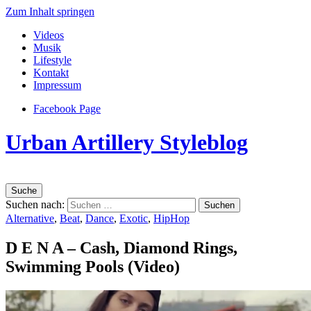
Zum Inhalt springen
Videos
Musik
Lifestyle
Kontakt
Impressum
Facebook Page
Urban Artillery Styleblog
Suche
Suchen nach:
Alternative
,
Beat
,
Dance
,
Exotic
,
HipHop
D E N A – Cash, Diamond Rings,
Swimming Pools (Video)