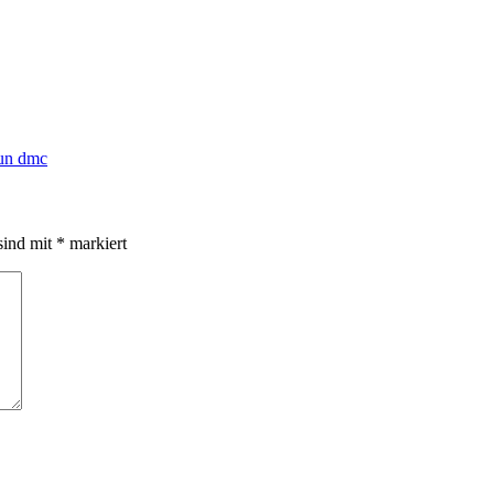
un dmc
sind mit
*
markiert