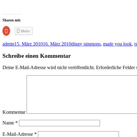
Sharen mit:
Zum
Mehr
Teilen
auf
Google+
admin
15. März 2010
16. März 2010
diggy simmons
,
made you look
,
r
anklicken
(Wird
in
Schreibe einen Kommentar
neuem
Fenster
geöffnet)
Deine E-Mail-Adresse wird nicht veröffentlicht.
Erforderliche Felder 
Kommentar
Name
*
E-Mail-Adresse
*