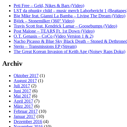
Peti Free – Geld, Nikes & Bars (Video)
LST da phunky child – music merch Laborbericht 1 (Beattapes
Big Mike feat. Gianni La Bamba – Living The Dream (Video)
Björk – Stonemilker (360° Video)
Travis Scott feat. Kendrick Lamar – Goosebumps (Video)
Post Malone – TEAR$ Ft. 1st Down (Video)
O.T. Genasis – CoCo (Video Version 1 & 2)
Nacho Picasso & Blue Sky Black Death – Stoned & Dethroned
Sterio – Transmissions EP (Stream)
The Great Korean Invasion of Keith Ape (Noisey Raps Doku)
Archiv
Oktober 2017
(1)
August 2017
(1)
Juli 2017
(2)
Juni 2017
(6)
Mai 2017
(6)
April 2017
(7)
März 2017
(6)
Februar 2017
(10)
Januar 2017
(10)
Dezember 2016
(4)
November 2016
(10)