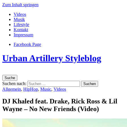
Zum Inhalt springen
Videos
Musik
Lifestyle
Kontakt
Impressum
Facebook Page
Urban Artillery Styleblog
Suche
Suchen nach:
Allgemein
,
HipHop
,
Music
,
Videos
DJ Khaled feat. Drake, Rick Ross & Lil
Wayne – No New Friends (Video)