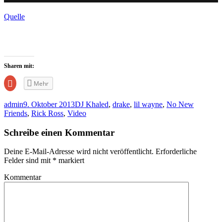
Quelle
Sharen mit:
Zum
Mehr
Teilen
auf
Google+
admin
9. Oktober 2013
DJ Khaled
,
drake
,
lil wayne
,
No New
anklicken
(Wird
Friends
,
Rick Ross
,
Video
in
neuem
Fenster
Schreibe einen Kommentar
geöffnet)
Deine E-Mail-Adresse wird nicht veröffentlicht.
Erforderliche
Felder sind mit
*
markiert
Kommentar