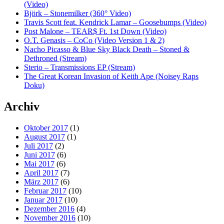
(Video)
Björk – Stonemilker (360° Video)
Travis Scott feat. Kendrick Lamar – Goosebumps (Video)
Post Malone – TEAR$ Ft. 1st Down (Video)
O.T. Genasis – CoCo (Video Version 1 & 2)
Nacho Picasso & Blue Sky Black Death – Stoned &
Dethroned (Stream)
Sterio – Transmissions EP (Stream)
The Great Korean Invasion of Keith Ape (Noisey Raps
Doku)
Archiv
Oktober 2017
(1)
August 2017
(1)
Juli 2017
(2)
Juni 2017
(6)
Mai 2017
(6)
April 2017
(7)
März 2017
(6)
Februar 2017
(10)
Januar 2017
(10)
Dezember 2016
(4)
November 2016
(10)