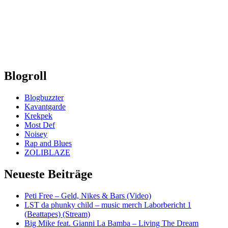
Blogroll
Blogbuzzter
Kavantgarde
Krekpek
Most Def
Noisey
Rap and Blues
ZOLIBLAZE
Neueste Beiträge
Peti Free – Geld, Nikes & Bars (Video)
LST da phunky child – music merch Laborbericht 1
(Beattapes) (Stream)
Big Mike feat. Gianni La Bamba – Living The Dream