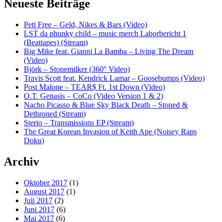
Neueste Beiträge
Peti Free – Geld, Nikes & Bars (Video)
LST da phunky child – music merch Laborbericht 1
(Beattapes) (Stream)
Big Mike feat. Gianni La Bamba – Living The Dream
(Video)
Björk – Stonemilker (360° Video)
Travis Scott feat. Kendrick Lamar – Goosebumps (Video)
Post Malone – TEAR$ Ft. 1st Down (Video)
O.T. Genasis – CoCo (Video Version 1 & 2)
Nacho Picasso & Blue Sky Black Death – Stoned &
Dethroned (Stream)
Sterio – Transmissions EP (Stream)
The Great Korean Invasion of Keith Ape (Noisey Raps
Doku)
Archiv
Oktober 2017
(1)
August 2017
(1)
Juli 2017
(2)
Juni 2017
(6)
Mai 2017
(6)