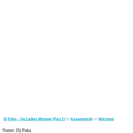
Dj Paka – Go Ladies Mixtape (Part 1)
by
Kavantgarde
on
Mixcloud
Name: Dj Paka