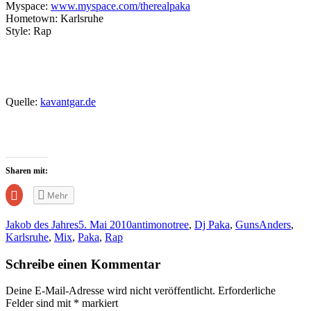
Myspace:
www.myspace.com/therealpaka
Hometown: Karlsruhe
Style: Rap
Quelle:
kavantgar.de
Sharen mit:
Zum
Mehr
Teilen
auf
Google+
Jakob des Jahres
5. Mai 2010
antimonotree
,
Dj Paka
,
GunsAnders
,
anklicken
(Wird
Karlsruhe
,
Mix
,
Paka
,
Rap
in
neuem
Fenster
Schreibe einen Kommentar
geöffnet)
Deine E-Mail-Adresse wird nicht veröffentlicht.
Erforderliche
Felder sind mit
*
markiert