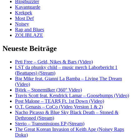
Blogbuzzter
Kavantgarde
Krekpek
Most Def
Noisey
Rap and Blues
ZOLIBLAZE
Neueste Beiträge
Peti Free – Geld, Nikes & Bars (Video)
LST da phunky child – music merch Laborbericht 1
(Beattapes) (Stream)
Big Mike feat. Gianni La Bamba – Living The Dream
(Video)
Björk – Stonemilker (360° Video)
Travis Scott feat. Kendrick Lamar – Goosebumps (Video)
Post Malone – TEAR$ Ft. 1st Down (Video)
O.T. Genasis – CoCo (Video Version 1 & 2)
Nacho Picasso & Blue Sky Black Death – Stoned &
Dethroned (Stream)
Sterio – Transmissions EP (Stream)
The Great Korean Invasion of Keith Ape (Noisey Raps
Doku)