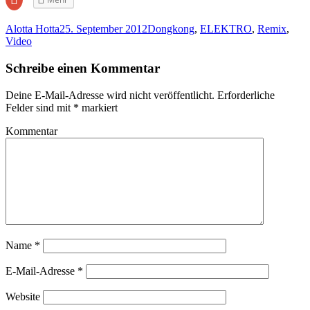
Teilen
auf
Google+
Alotta Hotta
25. September 2012
Dongkong
,
ELEKTRO
,
Remix
,
anklicken
(Wird
Video
in
neuem
Fenster
Schreibe einen Kommentar
geöffnet)
Deine E-Mail-Adresse wird nicht veröffentlicht.
Erforderliche
Felder sind mit
*
markiert
Kommentar
Name
*
E-Mail-Adresse
*
Website