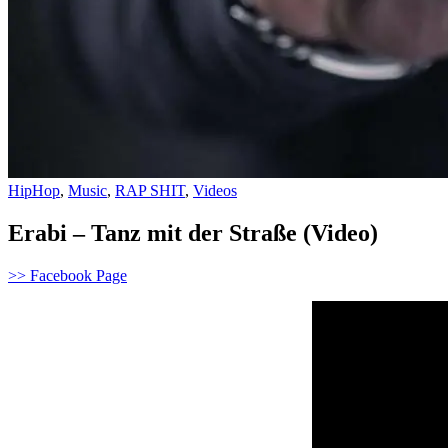
HipHop
,
Music
,
RAP SHIT
,
Videos
Erabi – Tanz mit der Straße (Video)
>> Facebook Page