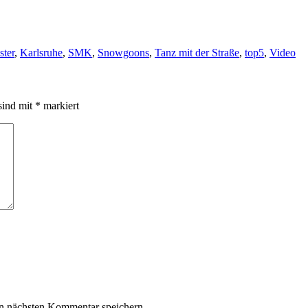
ster
,
Karlsruhe
,
SMK
,
Snowgoons
,
Tanz mit der Straße
,
top5
,
Video
sind mit
*
markiert
n nächsten Kommentar speichern.