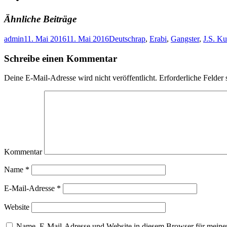
Ähnliche Beiträge
admin
11. Mai 2016
11. Mai 2016
Deutschrap
,
Erabi
,
Gangster
,
J.S. Ku
Schreibe einen Kommentar
Deine E-Mail-Adresse wird nicht veröffentlicht.
Erforderliche Felder 
Kommentar
Name
*
E-Mail-Adresse
*
Website
Name, E-Mail-Adresse und Website in diesem Browser für meine