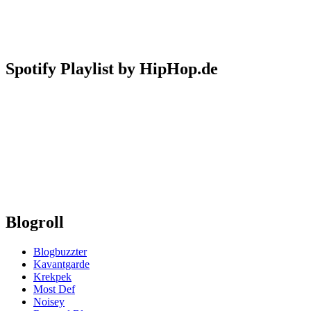
Spotify Playlist by HipHop.de
Blogroll
Blogbuzzter
Kavantgarde
Krekpek
Most Def
Noisey