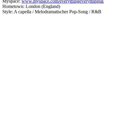
Myspace:
www.myspace.com/everythingeverythinguk
Hometown: London (England)
Style: A capella / Melodramatischer Pop-Song / R&B