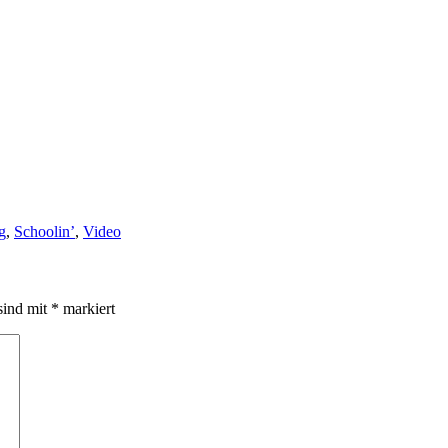
g
,
Schoolin’
,
Video
sind mit
*
markiert