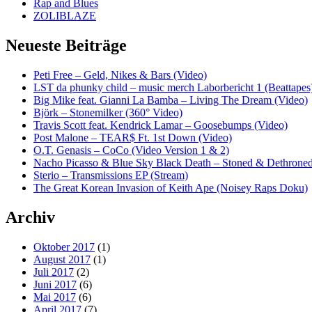
Rap and Blues
ZOLIBLAZE
Neueste Beiträge
Peti Free – Geld, Nikes & Bars (Video)
LST da phunky child – music merch Laborbericht 1 (Beattapes
Big Mike feat. Gianni La Bamba – Living The Dream (Video)
Björk – Stonemilker (360° Video)
Travis Scott feat. Kendrick Lamar – Goosebumps (Video)
Post Malone – TEAR$ Ft. 1st Down (Video)
O.T. Genasis – CoCo (Video Version 1 & 2)
Nacho Picasso & Blue Sky Black Death – Stoned & Dethroned
Sterio – Transmissions EP (Stream)
The Great Korean Invasion of Keith Ape (Noisey Raps Doku)
Archiv
Oktober 2017
(1)
August 2017
(1)
Juli 2017
(2)
Juni 2017
(6)
Mai 2017
(6)
April 2017
(7)