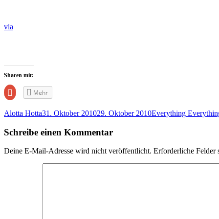
via
Sharen mit:
Zum
Mehr
Teilen
auf
Google+
Alotta Hotta
31. Oktober 2010
29. Oktober 2010
Everything Everythin
anklicken
(Wird
in
Schreibe einen Kommentar
neuem
Fenster
geöffnet)
Deine E-Mail-Adresse wird nicht veröffentlicht.
Erforderliche Felder 