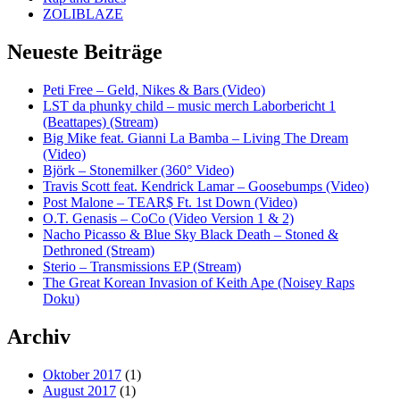
ZOLIBLAZE
Neueste Beiträge
Peti Free – Geld, Nikes & Bars (Video)
LST da phunky child – music merch Laborbericht 1
(Beattapes) (Stream)
Big Mike feat. Gianni La Bamba – Living The Dream
(Video)
Björk – Stonemilker (360° Video)
Travis Scott feat. Kendrick Lamar – Goosebumps (Video)
Post Malone – TEAR$ Ft. 1st Down (Video)
O.T. Genasis – CoCo (Video Version 1 & 2)
Nacho Picasso & Blue Sky Black Death – Stoned &
Dethroned (Stream)
Sterio – Transmissions EP (Stream)
The Great Korean Invasion of Keith Ape (Noisey Raps
Doku)
Archiv
Oktober 2017
(1)
August 2017
(1)