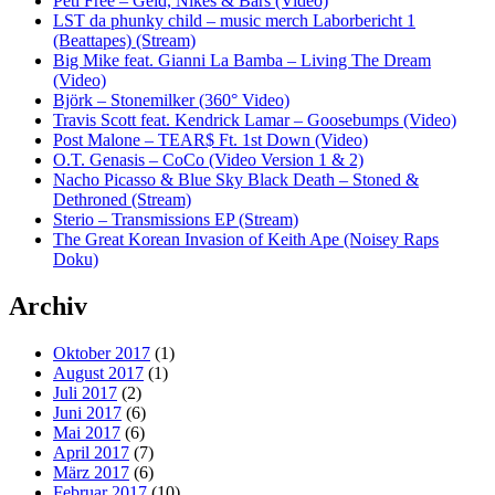
Peti Free – Geld, Nikes & Bars (Video)
LST da phunky child – music merch Laborbericht 1
(Beattapes) (Stream)
Big Mike feat. Gianni La Bamba – Living The Dream
(Video)
Björk – Stonemilker (360° Video)
Travis Scott feat. Kendrick Lamar – Goosebumps (Video)
Post Malone – TEAR$ Ft. 1st Down (Video)
O.T. Genasis – CoCo (Video Version 1 & 2)
Nacho Picasso & Blue Sky Black Death – Stoned &
Dethroned (Stream)
Sterio – Transmissions EP (Stream)
The Great Korean Invasion of Keith Ape (Noisey Raps
Doku)
Archiv
Oktober 2017
(1)
August 2017
(1)
Juli 2017
(2)
Juni 2017
(6)
Mai 2017
(6)
April 2017
(7)
März 2017
(6)
Februar 2017
(10)