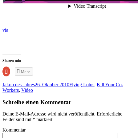
via
Sharen mit:
Zum
Mehr
Teilen
auf
Google+
Jakob des Jahres
26. Oktober 2010
Flying Lotus
,
Kill Your Co-
anklicken
(Wird
Workers
,
Video
in
neuem
Fenster
Schreibe einen Kommentar
geöffnet)
Deine E-Mail-Adresse wird nicht veröffentlicht.
Erforderliche
Felder sind mit
*
markiert
Kommentar