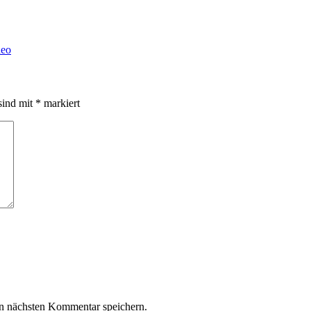
deo
sind mit
*
markiert
n nächsten Kommentar speichern.