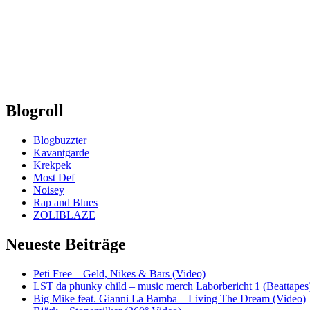
Blogroll
Blogbuzzter
Kavantgarde
Krekpek
Most Def
Noisey
Rap and Blues
ZOLIBLAZE
Neueste Beiträge
Peti Free – Geld, Nikes & Bars (Video)
LST da phunky child – music merch Laborbericht 1 (Beattapes
Big Mike feat. Gianni La Bamba – Living The Dream (Video)