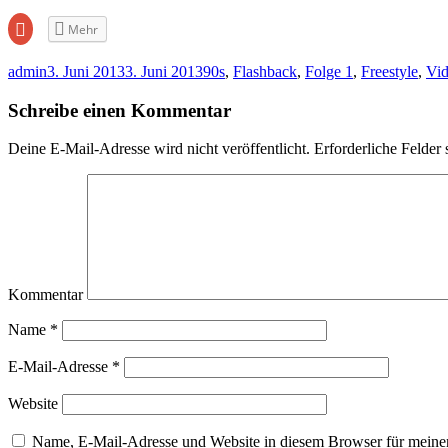
Zum
Mehr
Teilen
auf
Google+
admin
3. Juni 2013
3. Juni 2013
90s
,
Flashback
,
Folge 1
,
Freestyle
,
Vi
anklicken
(Wird
in
Schreibe einen Kommentar
neuem
Fenster
geöffnet)
Deine E-Mail-Adresse wird nicht veröffentlicht.
Erforderliche Felder 
Kommentar
Name
*
E-Mail-Adresse
*
Website
Name, E-Mail-Adresse und Website in diesem Browser für meine