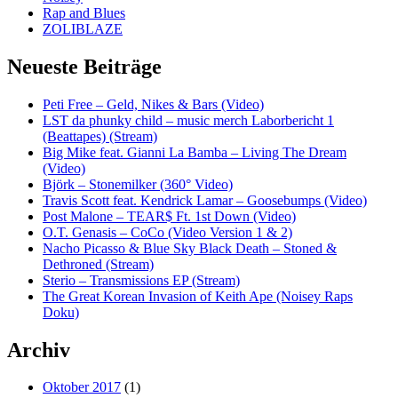
Rap and Blues
ZOLIBLAZE
Neueste Beiträge
Peti Free – Geld, Nikes & Bars (Video)
LST da phunky child – music merch Laborbericht 1
(Beattapes) (Stream)
Big Mike feat. Gianni La Bamba – Living The Dream
(Video)
Björk – Stonemilker (360° Video)
Travis Scott feat. Kendrick Lamar – Goosebumps (Video)
Post Malone – TEAR$ Ft. 1st Down (Video)
O.T. Genasis – CoCo (Video Version 1 & 2)
Nacho Picasso & Blue Sky Black Death – Stoned &
Dethroned (Stream)
Sterio – Transmissions EP (Stream)
The Great Korean Invasion of Keith Ape (Noisey Raps
Doku)
Archiv
Oktober 2017
(1)