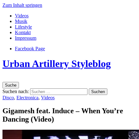
Zum Inhalt springen
Videos
Musik
Lifestyle
Kontakt
Impressum
Facebook Page
Urban Artillery Styleblog
Suche
Suchen nach:
Disco
,
Electronica
,
Videos
Gigamesh feat. Induce – When You’re
Dancing (Video)