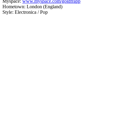
Myspace:
www.myspace.com/goldfrapp
Hometown: London (England)
Style: Electronica / Pop