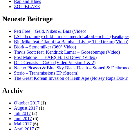
Rap and Blues
ZOLIBLAZE
Neueste Beiträge
Peti Free – Geld, Nikes & Bars (Video)
LST da phunky child – music merch Laborbericht 1 (Beattapes
Big Mike feat. Gianni La Bamba – Living The Dream (Video)
Björk – Stonemilker (360° Video)
Travis Scott feat. Kendrick Lamar – Goosebumps (Video)
Post Malone – TEAR$ Ft. 1st Down (Video)
O.T. Genasis – CoCo (Video Version 1 & 2)
Nacho Picasso & Blue Sky Black Death – Stoned & Dethroned
Sterio – Transmissions EP (Stream)
The Great Korean Invasion of Keith Ape (Noisey Raps Doku)
Archiv
Oktober 2017
(1)
August 2017
(1)
Juli 2017
(2)
Juni 2017
(6)
Mai 2017
(6)
April 2017
(7)