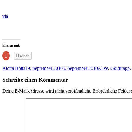
via
Sharen mit:
Zum
Mehr
Teilen
auf
Google+
Alotta Hotta
19. September 2010
5. September 2010
Alive
,
Goldfrapp
,
anklicken
(Wird
in
Schreibe einen Kommentar
neuem
Fenster
geöffnet)
Deine E-Mail-Adresse wird nicht veröffentlicht.
Erforderliche Felder 