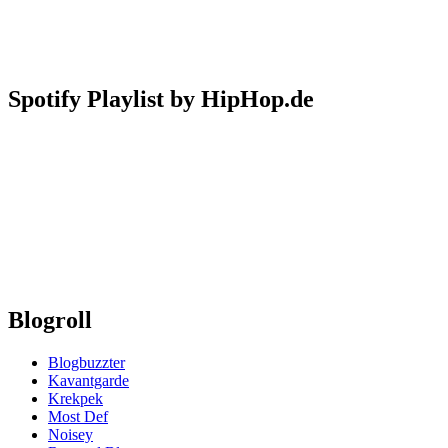
Spotify Playlist by HipHop.de
Blogroll
Blogbuzzter
Kavantgarde
Krekpek
Most Def
Noisey