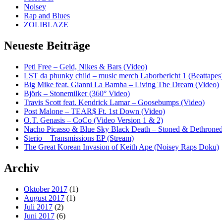
Noisey
Rap and Blues
ZOLIBLAZE
Neueste Beiträge
Peti Free – Geld, Nikes & Bars (Video)
LST da phunky child – music merch Laborbericht 1 (Beattapes
Big Mike feat. Gianni La Bamba – Living The Dream (Video)
Björk – Stonemilker (360° Video)
Travis Scott feat. Kendrick Lamar – Goosebumps (Video)
Post Malone – TEAR$ Ft. 1st Down (Video)
O.T. Genasis – CoCo (Video Version 1 & 2)
Nacho Picasso & Blue Sky Black Death – Stoned & Dethroned
Sterio – Transmissions EP (Stream)
The Great Korean Invasion of Keith Ape (Noisey Raps Doku)
Archiv
Oktober 2017
(1)
August 2017
(1)
Juli 2017
(2)
Juni 2017
(6)