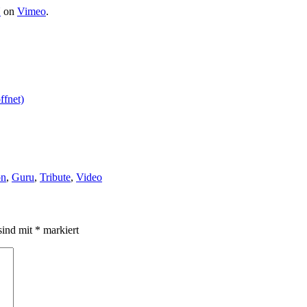
N
on
Vimeo
.
ffnet)
on
,
Guru
,
Tribute
,
Video
sind mit
*
markiert