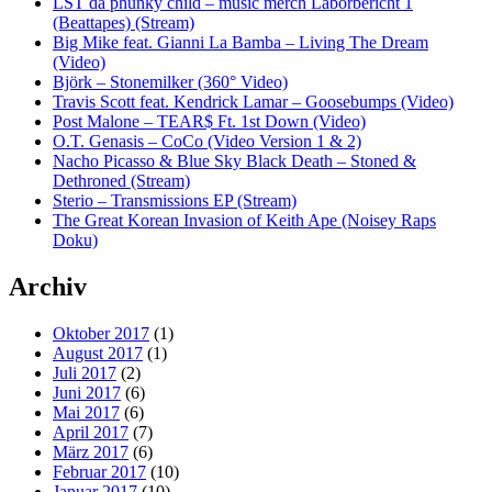
LST da phunky child – music merch Laborbericht 1
(Beattapes) (Stream)
Big Mike feat. Gianni La Bamba – Living The Dream
(Video)
Björk – Stonemilker (360° Video)
Travis Scott feat. Kendrick Lamar – Goosebumps (Video)
Post Malone – TEAR$ Ft. 1st Down (Video)
O.T. Genasis – CoCo (Video Version 1 & 2)
Nacho Picasso & Blue Sky Black Death – Stoned &
Dethroned (Stream)
Sterio – Transmissions EP (Stream)
The Great Korean Invasion of Keith Ape (Noisey Raps
Doku)
Archiv
Oktober 2017
(1)
August 2017
(1)
Juli 2017
(2)
Juni 2017
(6)
Mai 2017
(6)
April 2017
(7)
März 2017
(6)
Februar 2017
(10)
Januar 2017
(10)