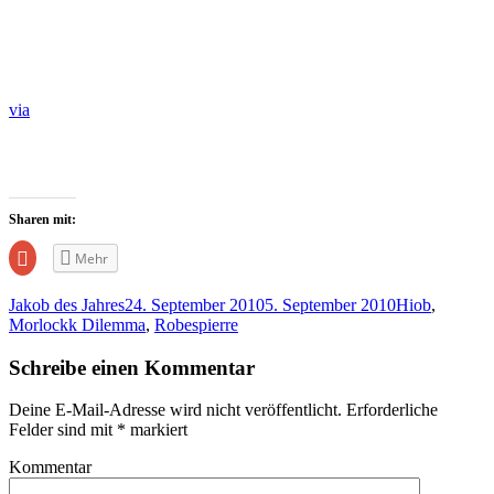
via
Sharen mit:
Zum
Mehr
Teilen
auf
Google+
Jakob des Jahres
24. September 2010
5. September 2010
Hiob
,
anklicken
(Wird
Morlockk Dilemma
,
Robespierre
in
neuem
Fenster
Schreibe einen Kommentar
geöffnet)
Deine E-Mail-Adresse wird nicht veröffentlicht.
Erforderliche
Felder sind mit
*
markiert
Kommentar