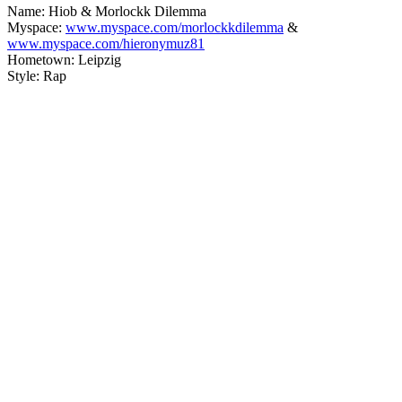
Name: Hiob & Morlockk Dilemma
Myspace:
www.myspace.com/morlockkdilemma
&
www.myspace.com/hieronymuz81
Hometown: Leipzig
Style: Rap