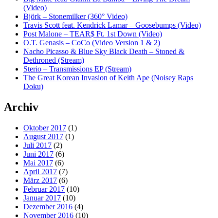
(Video)
Björk – Stonemilker (360° Video)
Travis Scott feat. Kendrick Lamar – Goosebumps (Video)
Post Malone – TEAR$ Ft. 1st Down (Video)
O.T. Genasis – CoCo (Video Version 1 & 2)
Nacho Picasso & Blue Sky Black Death – Stoned &
Dethroned (Stream)
Sterio – Transmissions EP (Stream)
The Great Korean Invasion of Keith Ape (Noisey Raps
Doku)
Archiv
Oktober 2017
(1)
August 2017
(1)
Juli 2017
(2)
Juni 2017
(6)
Mai 2017
(6)
April 2017
(7)
März 2017
(6)
Februar 2017
(10)
Januar 2017
(10)
Dezember 2016
(4)
November 2016
(10)