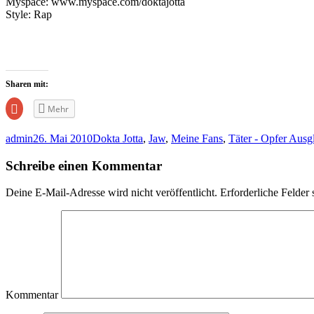
Myspace: www.myspace.com/doktajotta
Style: Rap
Sharen mit:
Zum
Mehr
Teilen
auf
Google+
admin
26. Mai 2010
Dokta Jotta
,
Jaw
,
Meine Fans
,
Täter - Opfer Ausg
anklicken
(Wird
in
Schreibe einen Kommentar
neuem
Fenster
geöffnet)
Deine E-Mail-Adresse wird nicht veröffentlicht.
Erforderliche Felder 
Kommentar