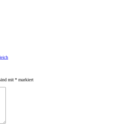
leich
sind mit
*
markiert