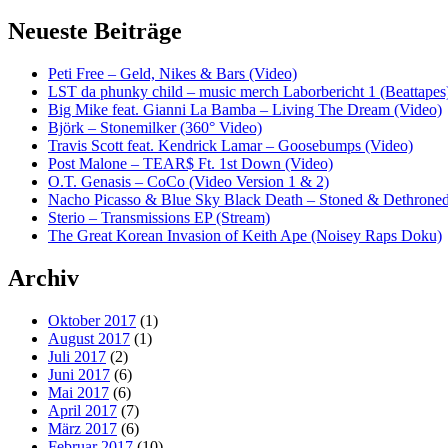
Neueste Beiträge
Peti Free – Geld, Nikes & Bars (Video)
LST da phunky child – music merch Laborbericht 1 (Beattapes
Big Mike feat. Gianni La Bamba – Living The Dream (Video)
Björk – Stonemilker (360° Video)
Travis Scott feat. Kendrick Lamar – Goosebumps (Video)
Post Malone – TEAR$ Ft. 1st Down (Video)
O.T. Genasis – CoCo (Video Version 1 & 2)
Nacho Picasso & Blue Sky Black Death – Stoned & Dethroned
Sterio – Transmissions EP (Stream)
The Great Korean Invasion of Keith Ape (Noisey Raps Doku)
Archiv
Oktober 2017
(1)
August 2017
(1)
Juli 2017
(2)
Juni 2017
(6)
Mai 2017
(6)
April 2017
(7)
März 2017
(6)
Februar 2017
(10)