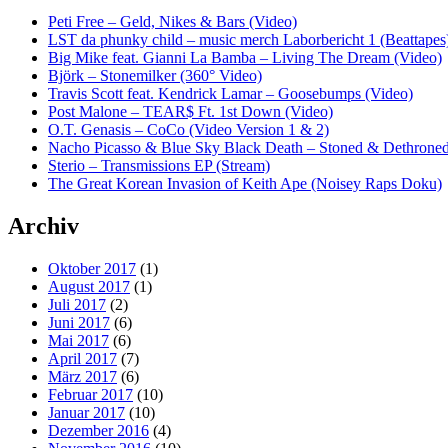
Peti Free – Geld, Nikes & Bars (Video)
LST da phunky child – music merch Laborbericht 1 (Beattapes
Big Mike feat. Gianni La Bamba – Living The Dream (Video)
Björk – Stonemilker (360° Video)
Travis Scott feat. Kendrick Lamar – Goosebumps (Video)
Post Malone – TEAR$ Ft. 1st Down (Video)
O.T. Genasis – CoCo (Video Version 1 & 2)
Nacho Picasso & Blue Sky Black Death – Stoned & Dethroned
Sterio – Transmissions EP (Stream)
The Great Korean Invasion of Keith Ape (Noisey Raps Doku)
Archiv
Oktober 2017
(1)
August 2017
(1)
Juli 2017
(2)
Juni 2017
(6)
Mai 2017
(6)
April 2017
(7)
März 2017
(6)
Februar 2017
(10)
Januar 2017
(10)
Dezember 2016
(4)