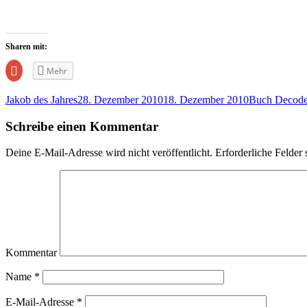
Sharen mit:
Zum
Mehr
Teilen
auf
Google+
Jakob des Jahres
28. Dezember 2010
18. Dezember 2010
Buch Decod
anklicken
(Wird
in
Schreibe einen Kommentar
neuem
Fenster
geöffnet)
Deine E-Mail-Adresse wird nicht veröffentlicht.
Erforderliche Felder 
Kommentar
Name
*
E-Mail-Adresse
*