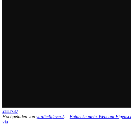
2111737
Hochgeladen von
yardie4lifever2
. –
Entdecke mehr Webcam Eigensch
via