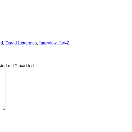
ed
,
David Letterman
,
Interview
,
Jay-Z
sind mit
*
markiert