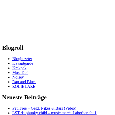
Blogroll
Blogbuzzter
Kavantgarde
Krekpek
Most Def
Noisey
Rap and Blues
ZOLIBLAZE
Neueste Beiträge
Peti Free – Geld, Nikes & Bars (Video)
LST da phunky child – music merch Laborbericht 1