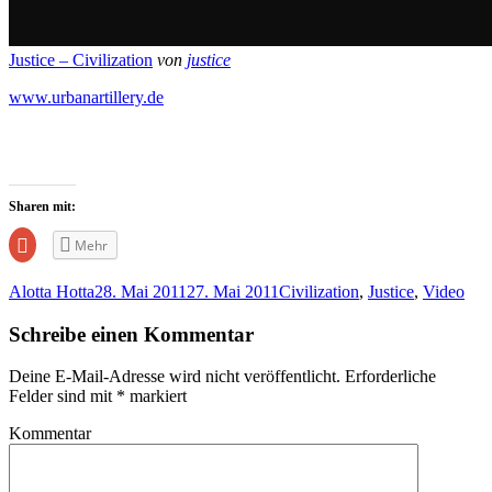
Justice – Civilization
von
justice
www.urbanartillery.de
Sharen mit:
Zum
Mehr
Teilen
auf
Google+
Alotta Hotta
28. Mai 2011
27. Mai 2011
Civilization
,
Justice
,
Video
anklicken
(Wird
in
Schreibe einen Kommentar
neuem
Fenster
geöffnet)
Deine E-Mail-Adresse wird nicht veröffentlicht.
Erforderliche
Felder sind mit
*
markiert
Kommentar