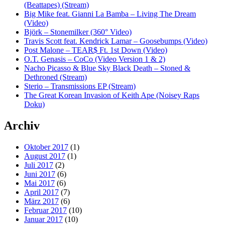
(Beattapes) (Stream)
Big Mike feat. Gianni La Bamba – Living The Dream
(Video)
Björk – Stonemilker (360° Video)
Travis Scott feat. Kendrick Lamar – Goosebumps (Video)
Post Malone – TEAR$ Ft. 1st Down (Video)
O.T. Genasis – CoCo (Video Version 1 & 2)
Nacho Picasso & Blue Sky Black Death – Stoned &
Dethroned (Stream)
Sterio – Transmissions EP (Stream)
The Great Korean Invasion of Keith Ape (Noisey Raps
Doku)
Archiv
Oktober 2017
(1)
August 2017
(1)
Juli 2017
(2)
Juni 2017
(6)
Mai 2017
(6)
April 2017
(7)
März 2017
(6)
Februar 2017
(10)
Januar 2017
(10)