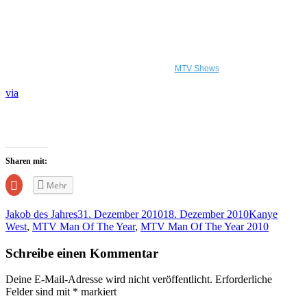
MTV Shows
via
Sharen mit:
Zum
Mehr
Teilen
auf
Google+
Jakob des Jahres
31. Dezember 2010
18. Dezember 2010
Kanye
anklicken
(Wird
West
,
MTV Man Of The Year
,
MTV Man Of The Year 2010
in
neuem
Fenster
Schreibe einen Kommentar
geöffnet)
Deine E-Mail-Adresse wird nicht veröffentlicht.
Erforderliche
Felder sind mit
*
markiert