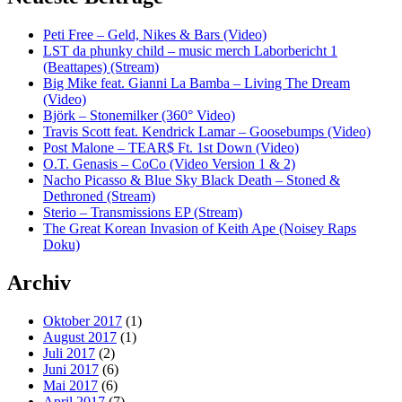
Peti Free – Geld, Nikes & Bars (Video)
LST da phunky child – music merch Laborbericht 1
(Beattapes) (Stream)
Big Mike feat. Gianni La Bamba – Living The Dream
(Video)
Björk – Stonemilker (360° Video)
Travis Scott feat. Kendrick Lamar – Goosebumps (Video)
Post Malone – TEAR$ Ft. 1st Down (Video)
O.T. Genasis – CoCo (Video Version 1 & 2)
Nacho Picasso & Blue Sky Black Death – Stoned &
Dethroned (Stream)
Sterio – Transmissions EP (Stream)
The Great Korean Invasion of Keith Ape (Noisey Raps
Doku)
Archiv
Oktober 2017
(1)
August 2017
(1)
Juli 2017
(2)
Juni 2017
(6)
Mai 2017
(6)
April 2017
(7)