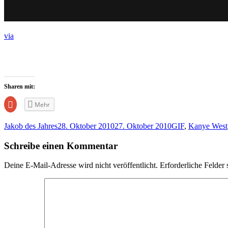
via
Sharen mit:
Zum
Mehr
Teilen
auf
Google+
Jakob des Jahres
28. Oktober 2010
27. Oktober 2010
GIF
,
Kanye West
anklicken
(Wird
in
Schreibe einen Kommentar
neuem
Fenster
geöffnet)
Deine E-Mail-Adresse wird nicht veröffentlicht.
Erforderliche Felder 