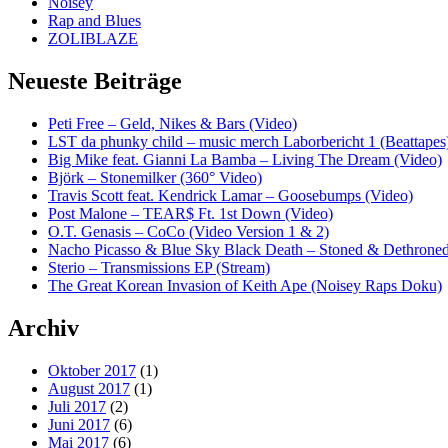
Noisey
Rap and Blues
ZOLIBLAZE
Neueste Beiträge
Peti Free – Geld, Nikes & Bars (Video)
LST da phunky child – music merch Laborbericht 1 (Beattapes
Big Mike feat. Gianni La Bamba – Living The Dream (Video)
Björk – Stonemilker (360° Video)
Travis Scott feat. Kendrick Lamar – Goosebumps (Video)
Post Malone – TEAR$ Ft. 1st Down (Video)
O.T. Genasis – CoCo (Video Version 1 & 2)
Nacho Picasso & Blue Sky Black Death – Stoned & Dethroned
Sterio – Transmissions EP (Stream)
The Great Korean Invasion of Keith Ape (Noisey Raps Doku)
Archiv
Oktober 2017
(1)
August 2017
(1)
Juli 2017
(2)
Juni 2017
(6)
Mai 2017
(6)