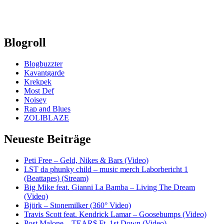
Blogroll
Blogbuzzter
Kavantgarde
Krekpek
Most Def
Noisey
Rap and Blues
ZOLIBLAZE
Neueste Beiträge
Peti Free – Geld, Nikes & Bars (Video)
LST da phunky child – music merch Laborbericht 1
(Beattapes) (Stream)
Big Mike feat. Gianni La Bamba – Living The Dream
(Video)
Björk – Stonemilker (360° Video)
Travis Scott feat. Kendrick Lamar – Goosebumps (Video)
Post Malone – TEAR$ Ft. 1st Down (Video)