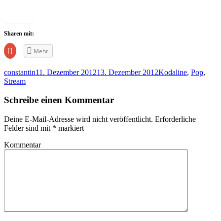
Sharen mit:
Zum
Mehr
Teilen
auf
Google+
constantin
11. Dezember 2012
13. Dezember 2012
Kodaline
,
Pop
,
anklicken
(Wird
Stream
in
neuem
Fenster
Schreibe einen Kommentar
geöffnet)
Deine E-Mail-Adresse wird nicht veröffentlicht.
Erforderliche
Felder sind mit
*
markiert
Kommentar