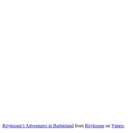
Röyksopp’s Adventures in Barbieland
from
Röyksopp
on
Vimeo
.