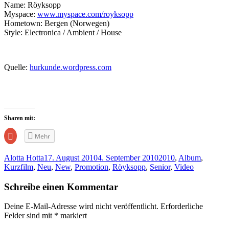
Name: Röyksopp
Myspace:
www.myspace.com/royksopp
Hometown: Bergen (Norwegen)
Style: Electronica / Ambient / House
Quelle:
hurkunde.wordpress.com
Sharen mit:
Zum
Mehr
Teilen
auf
Google+
Alotta Hotta
17. August 2010
4. September 2010
2010
,
Album
,
anklicken
(Wird
Kurzfilm
,
Neu
,
New
,
Promotion
,
Röyksopp
,
Senior
,
Video
in
neuem
Fenster
Schreibe einen Kommentar
geöffnet)
Deine E-Mail-Adresse wird nicht veröffentlicht.
Erforderliche
Felder sind mit
*
markiert