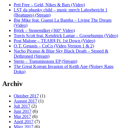
Peti Free – Geld, Nikes & Bars (Video)
LST da phunky child – music merch Laborbericht 1
(Beattapes) (Stream)
Big Mike feat. Gianni La Bamba – Living The Dream
(Video)
Björk – Stonemilker (360° Video)
Travis Scott feat. Kendrick Lamar – Goosebumps (Video)
Post Malone – TEAR$ Ft. 1st Down (Video)
O.T. Genasis – CoCo (Video Version 1 & 2)
Nacho Picasso & Blue Sky Black Death – Stoned &
Dethroned (Stream)
Sterio – Transmissions EP (Stream)
The Great Korean Invasion of Keith Ape (Noisey Raps
Doku)
Archiv
Oktober 2017
(1)
August 2017
(1)
Juli 2017
(2)
Juni 2017
(6)
Mai 2017
(6)
April 2017
(7)
März 2017
(6)